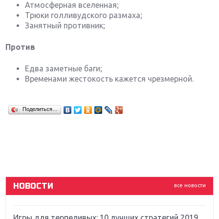
Атмосферная вселенная;
Трюки голливудского размаха;
Занятный противник;
Против
Едва заметные баги;
Временами жестокость кажется чрезмерной.
Крупнейшие релизы мая: Nintendo, Microsoft и
Поделиться…
Sony
Новинки для Nintendo Switch: Labo, South Park и
ремастер Dark Souls
God Of War: тотальный перезапуск серии
НОВОСТИ
все новости
Far Cry 5: хвалить нельзя ругать
Игры для терпеливых: 10 лучших стратегий 2019