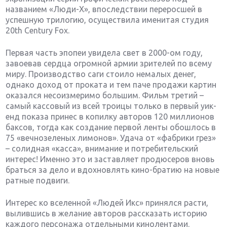
названием «Люди-Х», впоследствии переросшей в
успешную трилогию, осуществила именитая студия
20th Century Fox.
Первая часть эпопеи увидела свет в 2000-ом году,
завоевав сердца огромной армии зрителей по всему
миру. Производство саги стоило немалых денег,
однако доход от проката и тем паче продажи картин
оказался несоизмеримо большим. Фильм третий –
самый кассовый из всей троицы только в первый уик-
енд показа принес в копилку авторов 120 миллионов
баксов, тогда как создание первой ленты обошлось в
75 «вечнозеленых лимонов». Удача от «фабрики грез»
– солидная «касса», внимание и потребительский
интерес! Именно это и заставляет продюсеров вновь
браться за дело и вдохновлять кино-братию на новые
ратные подвиги.
Интерес ко вселенной «Людей Икс» принялся расти,
вылившись в желание авторов рассказать историю
каждого персонажа отдельными кинолентами.