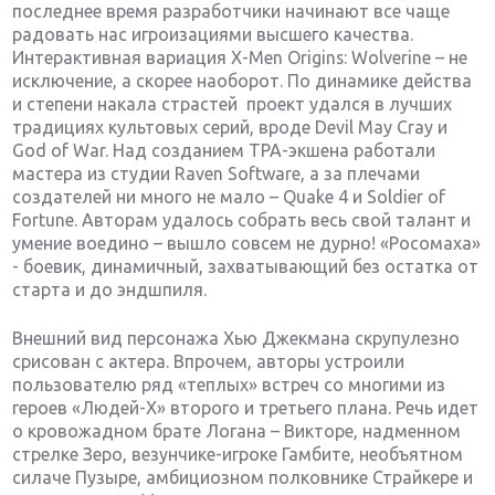
последнее время разработчики начинают все чаще
радовать нас игроизациями высшего качества.
Интерактивная вариация X-Men Origins: Wolverine – не
исключение, а скорее наоборот. По динамике действа
и степени накала страстей проект удался в лучших
традициях культовых серий, вроде Devil May Cray и
God of War. Над созданием TPA-экшена работали
мастера из студии Raven Software, а за плечами
создателей ни много не мало – Quake 4 и Soldier of
Fortune. Авторам удалось собрать весь свой талант и
умение воедино – вышло совсем не дурно! «Росомаха»
- боевик, динамичный, захватывающий без остатка от
старта и до эндшпиля.
Внешний вид персонажа Хью Джекмана скрупулезно
срисован с актера. Впрочем, авторы устроили
пользователю ряд «теплых» встреч со многими из
героев «Людей-Х» второго и третьего плана. Речь идет
о кровожадном брате Логана – Викторе, надменном
стрелке Зеро, везунчике-игроке Гамбите, необъятном
силаче Пузыре, амбициозном полковнике Страйкере и