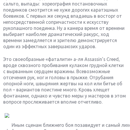
сальто, выпады: хореография постановочных
поединков смотрится не хуже дорогих каратэшных
боевиков. С первых же секунд впадаешь в восторг от
непосредственной сопричастности к искусству
рукопашного поединка. Ну а камера время от времени
выбирает наиболее драматический ракурс, ход
времени замедляется и зрителю демонстрируется
один из эффектных завершаюзих ударов.
Это своеобразные «фаталити» а-ля Assassin’s Creed,
вроде сквозного пробивания кулаком грудной клетки
с вырванным сердцем вражины. Всевозможные
отсечения рук, ног и головы в прыжке. Отрубания
опорной ноги, швыряния жертвы на кол или битье об
пол – вариантов поистине много. Кровь хлещет
фонтанами, однако и чувство меры у мастеров в этом
вопросе прослеживается вполне отчетливо.
Иным сценам ближнего боя позавидует и самый лих