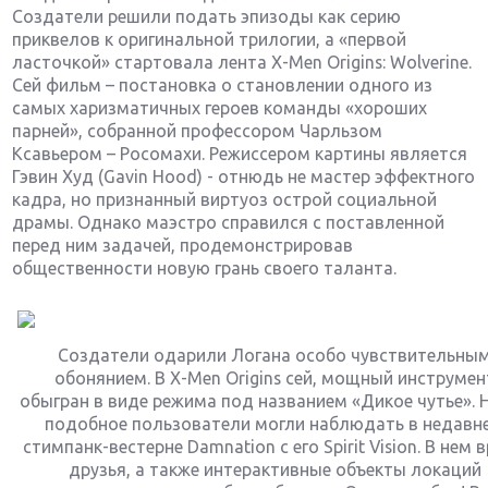
Создатели решили подать эпизоды как серию
приквелов к оригинальной трилогии, а «первой
ласточкой» стартовала лента X-Men Origins: Wolverine.
Сей фильм – постановка о становлении одного из
самых харизматичных героев команды «хороших
парней», собранной профессором Чарльзом
Ксавьером – Росомахи. Режиссером картины является
Гэвин Худ (Gavin Hood) - отнюдь не мастер эффектного
кадра, но признанный виртуоз острой социальной
драмы. Однако маэстро справился с поставленной
перед ним задачей, продемонстрировав
общественности новую грань своего таланта.
Создатели одарили Логана особо чувствительны
обонянием. В X-Men Origins сей, мощный инструмен
обыгран в виде режима под названием «Дикое чутье». 
подобное пользователи могли наблюдать в недавн
стимпанк-вестерне Damnation с его Spirit Vision. В нем в
друзья, а также интерактивные объекты локаций