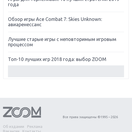
года
Обзор игры Ace Combat 7: Skies Unknown:
авиаренессанс
Лучшие старые игры с неповторимым игровым
процессом
Топ-10 лучших игр 2018 года: выбор ZOOM
Обзор Red Dead Redemption 2: действительно
игра года?
Первый в России обзор игры Starlink: Battle For
Atlas
Обзор игры Forza Horizon 4: вершина эволюции
Все права защищены ©1995 – 2026
Об издании
Реклама
Две важных новинки для консолей: Spider-Man и
Вакансии
Контакты