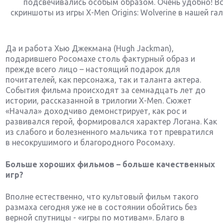
подсвечивались особым образом. Очень удобно! В
скриншоты из игры X-Men Origins: Wolverine в нашей гал
Да и работа Хью Джекмана (Hugh Jackman),
подарившего Росомахе столь фактурный образ и
прежде всего лицо – настоящий подарок для
почитателей, как персонажа, так и таланта актера.
События фильма происходят за семнадцать лет до
истории, рассказанной в трилогии X-Men. Сюжет
«Начала» доходчиво демонстрирует, как рос и
развивался герой, формировался характер Логана. Как
из слабого и болезненного мальчика тот превратился
в несокрушимого и благородного Росомаху.
Больше хороших фильмов – больше качественных
игр?
Вполне естественно, что культовый фильм такого
размаха сегодня уже не в состоянии обойтись без
верной спутницы - «игры по мотивам». Благо в