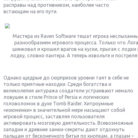
расправы над противником, наиболее часто
встающим на его пути.
Мастера из Raven Software тешат игрока неслыханн
разнообразием игрового процесса. Только что Лог
шинковал и крошил врагов на куски, прыгая с лодки 
лодку, словно пантера. А теперь извольте и постреля
Однако щедрые до сюрпризов уровни таят в себе не
только приятные находки. Среди богатства и
великолепия антуража создатели устраивают немало
ловушек в стиле Prince of Persia и логических
головоломок в духе Tomb Raider. Хитроумные
«изюминки» в значительной мере насыщают собой
игровой процесс, заставляя пользователя
активировать мозговую деятельность. Всевозможные
западни и древние замки-секреты дают отдохнуть
пальцам от бесконечного битья по кнопкам, а глазам –