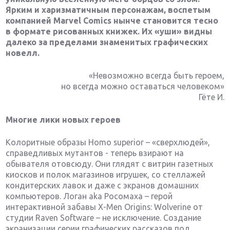
Ярким и харизматичным персонажам, воспетым
компанией
Marvel
Comics нынче становится тесно
в формате рисованных книжек. Их «уши» видны
далеко за пределами знаменитых графических
новелл.
«Невозможно всегда быть героем,
но всегда можно оставаться человеком»
Гёте И.
Многие лики новых героев
Колоритные образы Homo superior – «сверхлюдей»,
справедливых мутантов - теперь взирают на
обывателя отовсюду. Они глядят с витрин газетных
киосков и полок магазинов игрушек, со стеллажей
кондитерских лавок и даже с экранов домашних
компьютеров. Логан aka Росомаха – герой
интерактивной забавы X-Men Origins: Wolverine от
студии Raven Software – не исключение. Создание
экранизации серии графических рассказов под