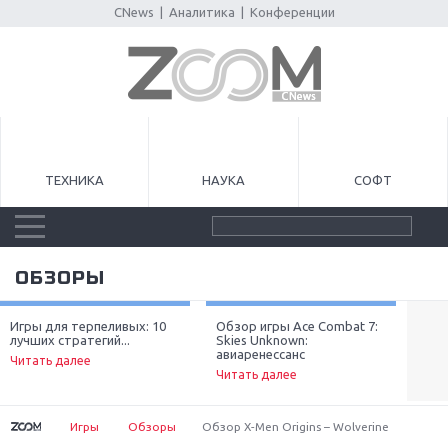
CNews
|
Аналитика
|
Конференции
ТЕХНИКА
НАУКА
СОФТ
ОБЗОРЫ
Игры для терпеливых: 10
Обзор игры Ace Combat 7:
Луч
лучших стратегий...
Skies Unknown:
неп
Next
авиаренессанс
Читать далее
Чит
Читать далее
Игры
Обзоры
Обзор X-Men Origins – Wolverine