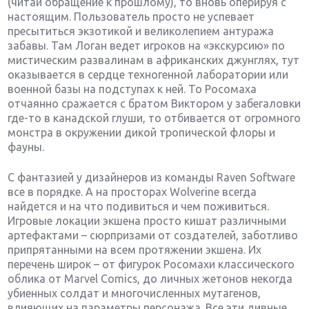
(читай обращение к прошлому), то вновь оперируя с
настоящим. Пользователь просто не успевает
пресытиться экзотикой и великолепием антуража
забавы. Там Логан ведет игроков на «экскурсию» по
мистическим развалинам в африканских джунглях, тут
оказывается в сердце техногенной лаборатории или
военной базы на подступах к ней. То Росомаха
отчаянно сражается с братом Виктором у забегаловки
где-то в канадской глуши, то отбивается от огромного
монстра в окружении дикой тропической флоры и
фауны.
С фантазией у дизайнеров из команды Raven Software
все в порядке. А на просторах Wolverine всегда
найдется и на что подивиться и чем поживиться.
Игровые локации экшена просто кишат различными
артефактами – сюрпризами от создателей, заботливо
припрятанными на всем протяжении экшена. Их
перечень широк – от фигурок Росомахи классического
облика от Marvel Comics, до личных жетонов некогда
убиенных солдат и многочисленных мутагенов,
влияющих на параметры персонажа. Все эти дивные