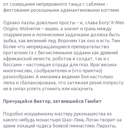
от созерцания непрерывного танца с саблями -
фехтования роскошными адамантиновыми когтями.
Однако пазлы довольно просты – и, слава Богу! Х-Men
Origins: Wolverine – экшен, а значит и грань между
спаррингами и логическими задачками должна быть
зыбка, как весенний лед. Впрочем так оно и есть. Тем
более что непрекращающиеся препирательство
протагониста с бесчисленными ордами как древней
африканской нечисти, роботов и солдат, так и с
боссами – настоящая отрада для глаз. Враг весьма
многочислен, сообразителен и (что приятно)
разнообразен. А механика ведения боя настолько
легка и сбалансирована, что затяжная резня попросту
не в силах успеть утомить или наскучить.
Прячущийся Виктор, затаившийся Гамбит
Подобно искушенному мастеру рукомашества из
какого-нибудь монастыря Шао-Линь Логан творит на
арене локаций чудеса боевой гимнастики. Пируэты,