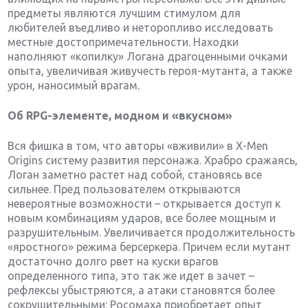
предметы являются лучшим стимулом для
любителей въедливо и неторопливо исследовать
местные достопримечательности. Находки
наполняют «копилку» Логана драгоценными очками
опыта, увеличивая живучесть героя-мутанта, а также
урон, наносимый врагам.
Об RPG-элементе, модном и «вкусном»
Вся фишка в том, что авторы «вживили» в X-Men
Origins систему развития персонажа. Храбро сражаясь,
Логан заметно растет над собой, становясь все
сильнее. Пред пользователем открываются
невероятные возможности – открывается доступ к
новым комбинациям ударов, все более мощным и
разрушительным. Увеличивается продолжительность
«яростного» режима берсеркера. Причем если мутант
достаточно долго рвет на куски врагов
определенного типа, это так же идет в зачет –
рефлексы убыстряются, а атаки становятся более
сокрушительными: Росомаха приобретает опыт