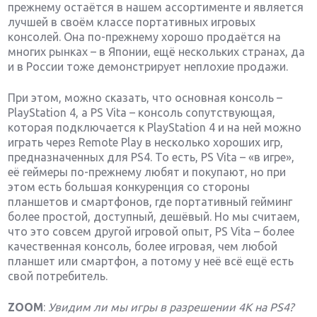
прежнему остаётся в нашем ассортименте и является
лучшей в своём классе портативных игровых
консолей. Она по-прежнему хорошо продаётся на
многих рынках – в Японии, ещё нескольких странах, да
и в России тоже демонстрирует неплохие продажи.
При этом, можно сказать, что основная консоль –
PlayStation 4, а PS Vita – консоль сопутствующая,
которая подключается к PlayStation 4 и на ней можно
играть через Remote Play в несколько хороших игр,
предназначенных для PS4. То есть, PS Vita – «в игре»,
её геймеры по-прежнему любят и покупают, но при
этом есть большая конкуренция со стороны
планшетов и смартфонов, где портативный гейминг
более простой, доступный, дешёвый. Но мы считаем,
что это совсем другой игровой опыт, PS Vita – более
качественная консоль, более игровая, чем любой
планшет или смартфон, а потому у неё всё ещё есть
свой потребитель.
ZOOM
:
Увидим ли мы игры в разрешении 4К на PS4?