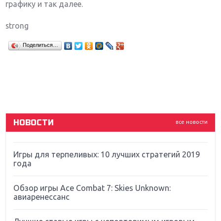
графику и так далее.
strong
Крупнейшие релизы мая: Nintendo, Microsoft и
Поделиться…
Sony
Новинки для Nintendo Switch: Labo, South Park и
ремастер Dark Souls
God Of War: тотальный перезапуск серии
НОВОСТИ
все новости
Far Cry 5: хвалить нельзя ругать
Игры для терпеливых: 10 лучших стратегий 2019
года
Обзор игры Ace Combat 7: Skies Unknown:
авиаренессанс