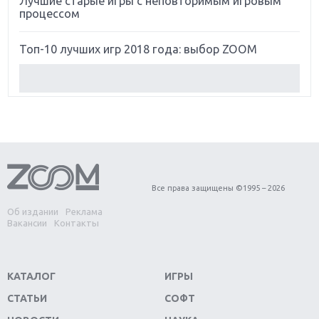
Лучшие старые игры с неповторимым игровым
процессом
Топ-10 лучших игр 2018 года: выбор ZOOM
Обзор Red Dead Redemption 2: действительно
игра года?
Первый в России обзор игры Starlink: Battle For
Atlas
Обзор игры Forza Horizon 4: вершина эволюции
Все права защищены ©1995 – 2026
Об издании
Реклама
Две важных новинки для консолей: Spider-Man и
Вакансии
Контакты
Divinity Original Sin 2
Три крупных релиза для гибридной консоли
КАТАЛОГ
ИГРЫ
Switch
СТАТЬИ
СОФТ
Обзор игры The Crew 2: покорение Америки