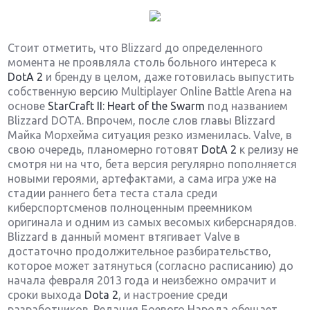
Стоит отметить, что Blizzard до определенного
момента не проявляла столь больного интереса к
DotA 2
и бренду в целом, даже готовилась выпустить
собственную версию Multiplayer Online Battle Arena на
основе
StarCraft II: Heart of the Swarm
под названием
Blizzard DOTA. Впрочем, после слов главы Blizzard
Майка Морхейма ситуация резко изменилась. Valve, в
свою очередь, планомерно готовят
DotA 2
к релизу не
смотря ни на что, бета версия регулярно пополняется
новыми героями, артефактами, а сама игра уже на
стадии раннего бета теста стала среди
киберспортсменов полноценным преемником
оригинала и одним из самых весомых киберснарядов.
Blizzard в данный момент втягивает Valve в
достаточно продолжительное разбирательство,
которое может затянуться (согласно расписанию) до
начала февраля 2013 года и неизбежно омрачит и
сроки выхода
Dota 2
, и настроение среди
разработчиков. Редация Боевого Народа обещает