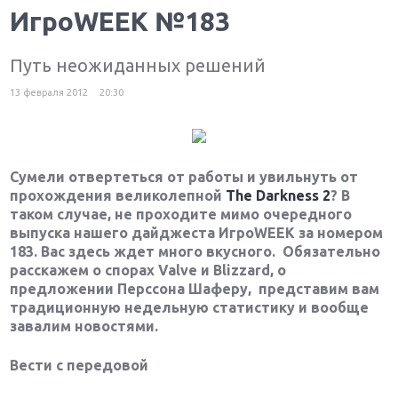
ИгроWEEK №183
Путь неожиданных решений
13 февраля 2012
20:30
Сумели отвертеться от работы и увильнуть от
прохождения великолепной
The Darkness 2
? В
таком случае, не проходите мимо очередного
выпуска нашего дайджеста Игро
WEEK
за номером
183. Вас здесь ждет много вкусного. Обязательно
расскажем о спорах
Valve
и
Blizzard
, о
предложении Перссона Шаферу, представим вам
традиционную недельную статистику и вообще
завалим новостями.
Вести с передовой