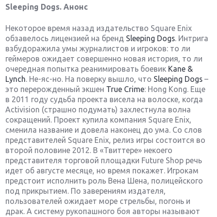
Sleeping
Dogs. Анонс
Некоторое время назад издательство Square Enix
обзавелось лицензией на бренд
Sleeping Dogs
. Интрига
взбудоражила умы журналистов и игроков: то ли
геймеров ожидает совершенно новая история, то ли
очередная попытка реанимировать боевик
Kane &
Lynch
. Не-яс-но. На поверку вышло, что
Sleeping Dogs
–
это перерожденный экшен
True Crime
: Hong Kong. Еще
в 2011 году судьба проекта висела на волоске, когда
Activision (страшно подумать) захлестнула волна
сокращений. Проект купила компания Square Enix,
сменила название и довела наконец до ума. Со слов
представителей Square Enix, релиз игры состоится во
второй половине 2012. В «Твиттере» некоего
представителя торговой площадки Future Shop речь
идет об августе месяце, но время покажет. Игрокам
предстоит исполнить роль Вена Шена, полицейского
под прикрытием. По заверениям издателя,
пользователей ожидает море стрельбы, погонь и
драк. А систему рукопашного боя авторы называют