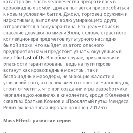
катастрофы. Часть человечества превратилась в
кровожадных зомби, другая пытается приспособиться
к новым условиям бытия. Джоэл, торговец оружием и
наркотиками, выполняя волю умирающего друга,
отправляется в зону карантина. Его цель – поиск и
спасение девушки по имени Элли, к слову, страстного
коллекционера предметов культурного наследия
былой эпохи. Что выйдет из этого опасного
предприятия нам и предстоит узнать, окунувшись в
мир
The Last of Us
. В любом случае, приключения и
опасности гарантированы, ведь на пути героев
встанут как кровожадные монстры, так и
беспощадные мародеры, не знающие жалости и
угрызений того, что у них вместо совести. Напоследок,
стоит отметить, что при создании игры разработчики
черпали вдохновениях в кинолентах, вроде «Железная
схватка» братьев Коэнов и «Проклятый путь» Мендеса.
Релиз экшена запланирован на конец 2012-го.
Mass
Effect: развитие серии