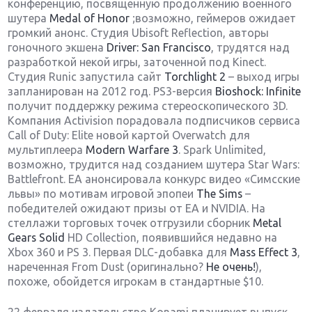
конференцию, посвященную продолжению военного
шутера
Medal of Honor
;возможно, геймеров ожидает
громкий анонс. Студия Ubisoft Reflection, авторы
гоночного экшена
Driver: San Francisco
, трудятся над
разработкой некой игры, заточенной под Kinect.
Студия Runic запустила сайт
Torchlight 2
– выход игры
запланирован на 2012 год. PS3-версия
Bioshock: Infinite
получит поддержку режима стереоскопического 3D.
Компания Activision порадовала подписчиков сервиса
Call of Duty: Elite новой картой Overwatch для
мультиплеера
Modern Warfare 3
. Spark Unlimited,
возможно, трудится над созданием шутера Star Wars:
Battlefront. ЕА анонсировала конкурс видео «Симсские
львы» по мотивам игровой эпопеи
The Sims
–
победителей ожидают призы от EA и NVIDIA. На
стеллажи торговых точек отгрузили сборник
Metal
Gears Solid
HD Collection, появившийся недавно на
Xbox 360 и PS 3. Первая DLC-добавка для
Mass Effect 3
,
нареченная From Dust (оригинально?
Не очень!
),
похоже, обойдется игрокам в стандартные $10.