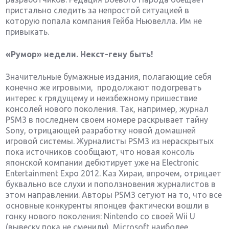
пристально следить за непростой ситуацией в
которую попала компания Гейба Ньювелла. Им не
привыкать.
«Румор» недели. Некст-гену быть!
Значительные бумажные издания, полагающие себя
конечно же игровыми, продолжают подогревать
интерес к грядущему и неизбежному пришествие
консолей нового поколения. Так, например, журнал
PSM3 в последнем своем номере раскрывает тайну
Sony, отрицающей разработку новой домашней
игровой системы. Журналисты PSM3 из нераскрытых
пока источников сообщают, что новая консоль
японской компании дебютирует уже на Electronic
Entertainment Expo 2012. Каз Хираи, впрочем, отрицает
буквально все слухи и поползновения журналистов в
этом направлении. Авторы PSM3 сетуют на то, что все
основные конкуренты японцев фактически вошли в
гонку нового поколения: Nintendo со своей Wii U
(вывеску пока не сменили), Microsoft наиболее