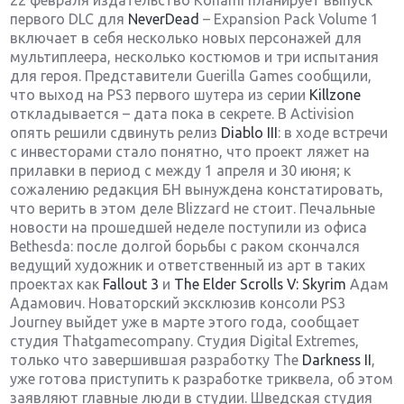
22 февраля издательство Konami планирует выпуск
первого DLC для
NeverDead
– Expansion Pack Volume 1
включает в себя несколько новых персонажей для
мультиплеера, несколько костюмов и три испытания
для героя. Представители Guerilla Games сообщили,
что выход на PS3 первого шутера из серии
Killzone
откладывается – дата пока в секрете. В Activision
опять решили сдвинуть релиз
Diablo III
: в ходе встречи
с инвесторами стало понятно, что проект ляжет на
прилавки в период с между 1 апреля и 30 июня; к
сожалению редакция БН вынуждена констатировать,
что верить в этом деле Blizzard не стоит. Печальные
новости на прошедшей неделе поступили из офиса
Bethesda: после долгой борьбы с раком скончался
ведущий художник и ответственный из арт в таких
проектах как
Fallout 3
и
The Elder Scrolls V: Skyrim
Адам
Адамович. Новаторский эксклюзив консоли PS3
Journey выйдет уже в марте этого года, сообщает
студия Thatgamecompany. Студия Digital Extremes,
только что завершившая разработку The
Darkness II
,
уже готова приступить к разработке триквела, об этом
заявляют главные люди в студии. Шведская студия