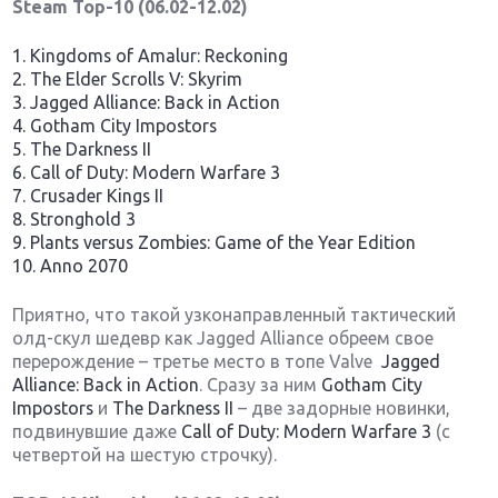
Steam Top-10 (06.02-12.02)
1. Kingdoms of Amalur: Reckoning
2. The Elder Scrolls V: Skyrim
3. Jagged Alliance: Back in Action
4. Gotham City Impostors
5. The Darkness II
6. Call of Duty: Modern Warfare 3
7. Crusader Kings II
8. Stronghold 3
9. Plants versus Zombies: Game of the Year Edition
10. Anno 2070
Приятно, что такой узконаправленный тактический
олд-скул шедевр как Jagged Alliance обреем свое
перерождение – третье место в топе Valve
Jagged
Alliance: Back in Action
. Сразу за ним
Gotham City
Impostors
и
The Darkness II
– две задорные новинки,
подвинувшие даже
Call of Duty: Modern Warfare 3
(с
четвертой на шестую строчку).