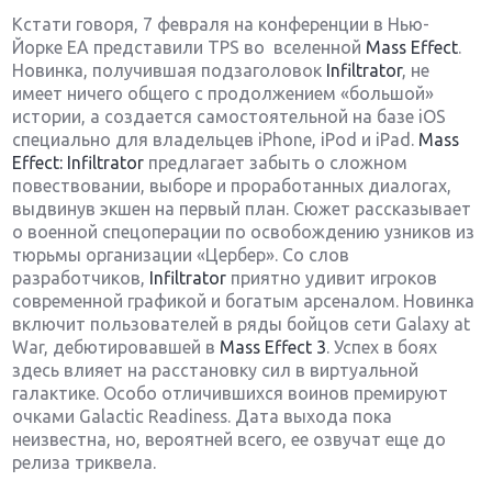
Кстати говоря, 7 февраля на конференции в Нью-
Йорке ЕА представили TPS во вселенной
Mass Effect
.
Новинка, получившая подзаголовок
Infiltrator
, не
имеет ничего общего с продолжением «большой»
истории, а создается самостоятельной на базе iOS
специально для владельцев iPhone, iPod и iPad.
Mass
Effect: Infiltrator
предлагает забыть о сложном
повествовании, выборе и проработанных диалогах,
выдвинув экшен на первый план. Сюжет рассказывает
о военной спецоперации по освобождению узников из
тюрьмы организации «Цербер». Со слов
разработчиков,
Infiltrator
приятно удивит игроков
современной графикой и богатым арсеналом. Новинка
включит пользователей в ряды бойцов сети Galaxy at
War, дебютировавшей в
Mass Effect 3
. Успех в боях
здесь влияет на расстановку сил в виртуальной
галактике. Особо отличившихся воинов премируют
очками Galactic Readiness. Дата выхода пока
неизвестна, но, вероятней всего, ее озвучат еще до
релиза триквела.