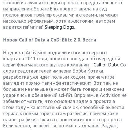
«одной из лучших» среди проектов представленного
направления. Square Enix предоставила на суд
поклонников трейлер с живыми актерами, намекая
насколько эффектным, хотя и жестоким, авторам
видится геймплей
Sleeping Dogs
.
Новая Call of Duty и CoD: Elite 2.0. Вести
На днях в Activision подвели итоги четвертого
квартала 2011 года, попутно поведав об очередной
серии флагманского шутера компании –
Call of Duty
. Со
слов представителей империи Бобби Котика,
разработка уже идет полным ходом, причем игра
выглядит прямо-таки «фантастически». Вот так, не
больше и не меньше (а может быть товарищи наконец
ударились в обещанный sci-fi?). Впрочем, в Activision не
забыли отметить, что основная задача проекта в
этом году – качественный скачок, способный вывести
сериал к новым горизонтам развития, причем как в
плане графики, так и в отношении игрового процесса.
Если честно, не верится, но мысль здравая. Радует,