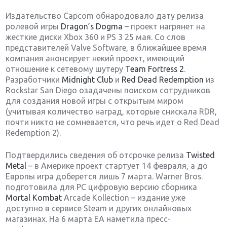
Издательство Capcom обнародовало дату релиза
ролевой игры
Dragon’s Dogma
– проект нагрянет на
жесткие диски Xbox 360 и PS 3 25 мая. Со слов
представителей Valve Software, в ближайшее время
компания анонсирует некий проект, имеющий
отношение к сетевому шутеру
Team Fortress 2
.
Разработчики
Midnight Club
и
Red Dead Redemption
из
Rockstar San Diego озадачены поиском сотрудников
для создания новой игры с открытым миром
(учитывая количество наград, которые снискала RDR,
почти никто не сомневается, что речь идет о Red Dead
Redemption 2).
Подтвердились сведения об отсрочке релиза
Twisted
Metal
– в Америке проект стартует 14 февраля, а до
Европы игра доберется лишь 7 марта. Warner Bros.
подготовила для РС цифровую версию сборника
Mortal Kombat
Arcade Kollection – издание уже
доступно в сервисе Steam и других онлайновых
магазинах. На 6 марта ЕА наметила пресс-