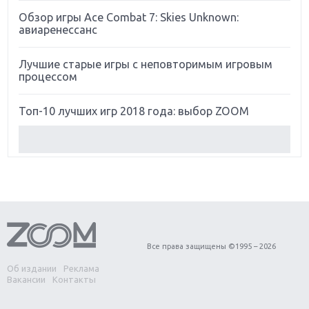
Обзор игры Ace Combat 7: Skies Unknown:
авиаренессанс
Лучшие старые игры с неповторимым игровым
процессом
Топ-10 лучших игр 2018 года: выбор ZOOM
Обзор Red Dead Redemption 2: действительно
игра года?
Первый в России обзор игры Starlink: Battle For
Atlas
Обзор игры Forza Horizon 4: вершина эволюции
Все права защищены ©1995 – 2026
Об издании
Реклама
Две важных новинки для консолей: Spider-Man и
Вакансии
Контакты
Divinity Original Sin 2