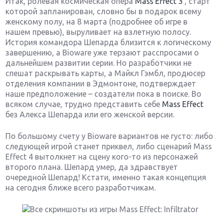
Итак, ролевая космическая опера
Mass Effect 3
, старт
которой запланирован, словно бы в подарок всему
женскому полу, на 8 марта (подробнее об игре в
нашем превью), выруливает на взлетную полосу.
История командора Шепарда близится к логическому
завершению, а Bioware уже терзают расспросами о
дальнейшем развитии серии. Но разработчики не
спешат раскрывать карты, а Майкл Гэмбл, продюсер
отделения компании в Эдмонтоне, подтверждает
наше предположение – создатели пока в поиске. Во
всяком случае, трудно представить себе
Mass Effect
без Алекса Шепарда или его женской версии.
По большому счету у Bioware вариантов не густо: либо
следующей игрой станет приквел, либо сценарий Mass
Effect 4 вытолкнет на сцену кого-то из персонажей
второго плана. Шепард умер, да здравствует
очередной Шепард! Кстати, именно такая концепция
на сегодня ближе всего разработчикам.