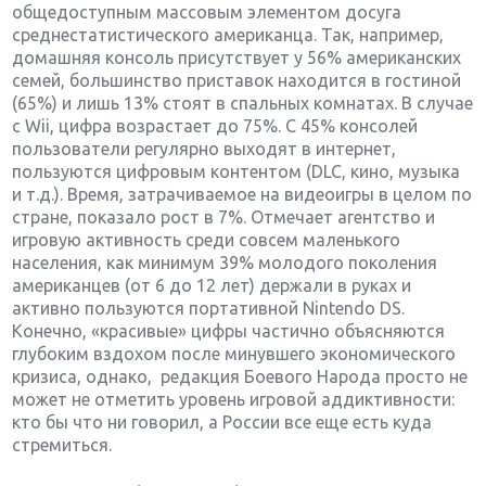
общедоступным массовым элементом досуга
среднестатистического американца. Так, например,
домашняя консоль присутствует у 56% американских
семей, большинство приставок находится в гостиной
(65%) и лишь 13% стоят в спальных комнатах. В случае
с Wii, цифра возрастает до 75%. С 45% консолей
пользователи регулярно выходят в интернет,
пользуются цифровым контентом (DLC, кино, музыка
и т.д.). Время, затрачиваемое на видеоигры в целом по
стране, показало рост в 7%. Отмечает агентство и
игровую активность среди совсем маленького
населения, как минимум 39% молодого поколения
американцев (от 6 до 12 лет) держали в руках и
активно пользуются портативной Nintendo DS.
Конечно, «красивые» цифры частично объясняются
глубоким вздохом после минувшего экономического
кризиса, однако, редакция Боевого Народа просто не
может не отметить уровень игровой аддиктивности:
кто бы что ни говорил, а России все еще есть куда
стремиться.