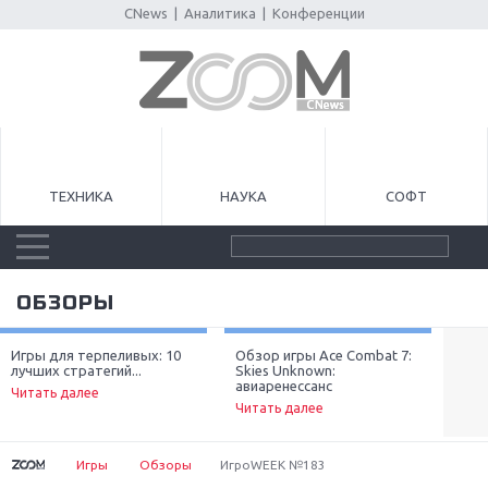
CNews
|
Аналитика
|
Конференции
ТЕХНИКА
НАУКА
СОФТ
ОБЗОРЫ
Игры для терпеливых: 10
Обзор игры Ace Combat 7:
Луч
лучших стратегий...
Skies Unknown:
неп
Next
авиаренессанс
Читать далее
Чит
Читать далее
Игры
Обзоры
ИгроWEEK №183