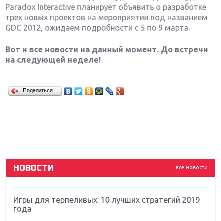
Paradox Interactive планирует объявить о разработке
трех новых проектов на мероприятии под названием
GDC 2012, ожидаем подробности с 5 по 9 марта.
Вот и все новости на данный момент. До встречи
на следующей неделе!
Крупнейшие релизы мая: Nintendo, Microsoft и
Поделиться…
Sony
Новинки для Nintendo Switch: Labo, South Park и
ремастер Dark Souls
God Of War: тотальный перезапуск серии
НОВОСТИ
все новости
Far Cry 5: хвалить нельзя ругать
Игры для терпеливых: 10 лучших стратегий 2019
года