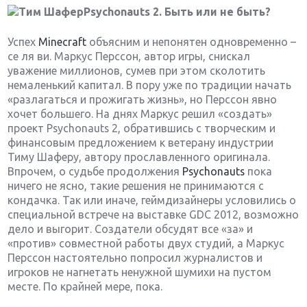
Psychonauts 2. Быть или не быть?
Успех
Minecraft
объясним и непонятен одновременно –
се ля ви. Маркус Перссон, автор игры, снискал
уважение миллионов, сумев при этом сколотить
немаленький капитал. В пору уже по традиции начать
«разлагаться и прожигать жизнь», но Перссон явно
хочет большего. На днях Маркус решил «создать»
проект Psychonauts 2, обратившись с творческим и
финансовым предложением к ветерану индустрии
Тиму Шаферу, автору прославленного оригинала.
Впрочем, о судьбе продолжения
Psychonauts
пока
ничего не ясно, такие решения не принимаются с
кондачка. Так или иначе, геймдизайнеры условились о
специальной встрече на выставке GDC 2012, возможно
дело и выгорит. Создатели обсудят все «за» и
«против» совместной работы двух студий, а Маркус
Перссон настоятельно попросил журналистов и
игроков не нагнетать ненужной шумихи на пустом
месте. По крайней мере, пока.