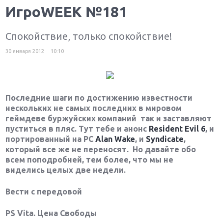
ИгроWEEK №181
Спокойствие, только спокойствие!
30 января 2012
10:10
Последние шаги по достижению известности
нескольких не самых последних в мировом
геймдеве буржуйских компаний так и заставляют
пуститься в пляс. Тут тебе и анонс
Resident Evil 6
, и
портированный на РС
Alan Wake
, и
Syndicate
,
который все же не переносят. Но давайте обо
всем поподробней, тем более, что мы не
виделись целых две недели.
Вести с передовой
PS Vita. Цена Свободы