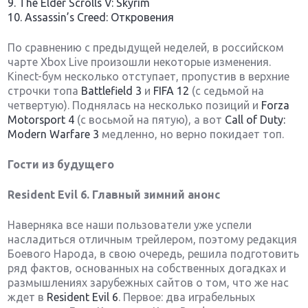
9. The Elder Scrolls V: Skyrim
10. Assassin’s Creed: Откровения
По сравнению с предыдущей неделей, в российском
чарте Xbox Live произошли некоторые изменения.
Kinect-бум несколько отступает, пропустив в верхние
строчки топа
Battlefield 3
и
FIFA 12
(с седьмой на
четвертую). Поднялась на несколько позиций и
Forza
Motorsport 4
(с восьмой на пятую), а вот
Call of Duty:
Modern Warfare 3
медленно, но верно покидает топ.
Гости из будущего
Resident Evil 6. Главный зимний анонс
Наверняка все наши пользователи уже успели
насладиться отличным трейлером, поэтому редакция
Боевого Народа, в свою очередь, решила подготовить
ряд фактов, основанных на собственных догадках и
размышлениях зарубежных сайтов о том, что же нас
ждет в
Resident Evil 6
. Первое: два играбельных