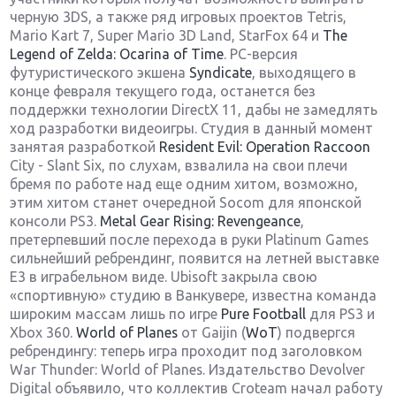
черную 3DS, а также ряд игровых проектов Tetris,
Mario Kart 7, Super Mario 3D Land, StarFox 64 и
The
Legend of Zelda: Ocarina of Time
. PC-версия
футуристического экшена
Syndicate
, выходящего в
конце февраля текущего года, останется без
поддержки технологии DirectX 11, дабы не замедлять
ход разработки видеоигры. Студия в данный момент
занятая разработкой
Resident Evil: Operation Raccoon
City - Slant Six, по слухам, взвалила на свои плечи
бремя по работе над еще одним хитом, возможно,
этим хитом станет очередной Socom для японской
консоли PS3.
Metal Gear Rising: Revengeance
,
претерпевший после перехода в руки Platinum Games
сильнейший ребрендинг, появится на летней выставке
Е3 в играбельном виде. Ubisoft закрыла свою
«спортивную» студию в Ванкувере, известна команда
широким массам лишь по игре
Pure Football
для PS3 и
Xbox 360.
World of Planes
от Gaijin (
WoT
) подвергся
ребрендингу: теперь игра проходит под заголовком
War Thunder: World of Planes. Издательство Devolver
Digital объявило, что коллектив Croteam начал работу