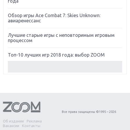
года
Обзор игры Ace Combat 7: Skies Unknown:
авиаренессанс
Лучшие старые игры с неповторимым игровым
процессом
Топ-10 лучших игр 2018 года: выбор ZOOM
Обзор Red Dead Redemption 2: действительно
игра года?
Первый в России обзор игры Starlink: Battle For
Atlas
Обзор игры Forza Horizon 4: вершина эволюции
Все права защищены ©1995 – 2026
Об издании
Реклама
Две важных новинки для консолей: Spider-Man и
Вакансии
Контакты
Divinity Original Sin 2