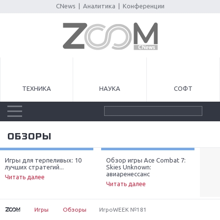
CNews
|
Аналитика
|
Конференции
ТЕХНИКА
НАУКА
СОФТ
ОБЗОРЫ
Игры для терпеливых: 10
Обзор игры Ace Combat 7:
Луч
лучших стратегий...
Skies Unknown:
неп
Next
авиаренессанс
Читать далее
Чит
Читать далее
Игры
Обзоры
ИгроWEEK №181