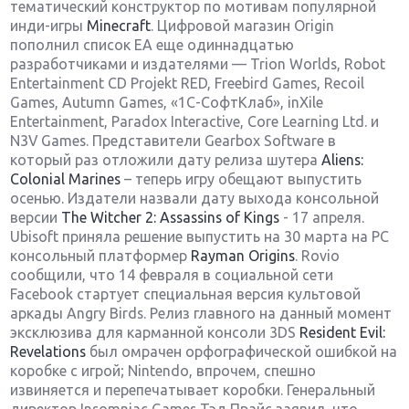
тематический конструктор по мотивам популярной
инди-игры
Minecraft
. Цифровой магазин Origin
пополнил список ЕА еще одиннадцатью
разработчиками и издателями — Trion Worlds, Robot
Entertainment CD Projekt RED, Freebird Games, Recoil
Games, Autumn Games, «1С-СофтКлаб», inXile
Entertainment, Paradox Interactive, Core Learning Ltd. и
N3V Games. Представители Gearbox Software в
который раз отложили дату релиза шутера
Aliens:
Colonial Marines
– теперь игру обещают выпустить
осенью. Издатели назвали дату выхода консольной
версии
The Witcher 2: Assassins of Kings
- 17 апреля.
Ubisoft приняла решение выпустить на 30 марта на РС
консольный платформер
Rayman Origins
. Rovio
сообщили, что 14 февраля в социальной сети
Facebook стартует специальная версия культовой
аркады Angry Birds. Релиз главного на данный момент
эксклюзива для карманной консоли 3DS
Resident Evil:
Revelations
был омрачен орфографической ошибкой на
коробке с игрой; Nintendo, впрочем, спешно
извиняется и перепечатывает коробки. Генеральный