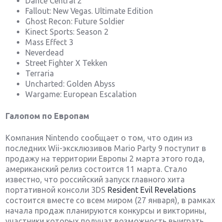
Dance Central 2
Fallout: New Vegas. Ultimate Edition
Ghost Recon: Future Soldier
Kinect Sports: Season 2
Mass Effect 3
Neverdead
Street Fighter X Tekken
Terraria
Uncharted: Golden Abyss
Wargame: European Escalation
Галопом
по
Европам
Компания Nintendo сообщает о том, что один из
последних Wii-эксклюзивов Mario Party 9 поступит в
продажу на территории Европы 2 марта этого года,
американский релиз состоится 11 марта. Стало
известно, что российский запуск главного хита
портативной консоли 3DS
Resident Evil Revelations
состоится вместе со всем миром (27 января), в рамках
начала продаж планируются конкурсы и викторины,
участники которых получат возможность выиграть