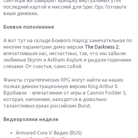
Сентябрь же завершит ярмарку виртуальных утех
последней картой и миссией для Spec Ops. Готовьте
ваши денежки..
Боевое
пополнение
А вот тут на складе Боевого Народ замечательная по
многим параметрам демо-версия
The Darkness 2
,
впечатлившая нас, несчастных, так, что мы забыли
любимые Skyrim и Arkham Asylum и рыдали горючими
слезами. От счастья, само собой.
Фанаты стратегических RPG могут найти на наших
полках демонстрационную версию King Arthur II.
Вдобавок - впечатления от игры в Cannon Fodder 3,
которая, напомним, находится в довольно
талантливых руках российских Burut.
Видеоролики недели
Armored Core V. Видео (RUS)