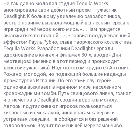
Не так давно молодая студия Tequila Works
анонсировала свой дебютный проект – ужастик
Deadlight. К большому удивлению разработчиков,
весть о новинке вызвала мощный всплеск интереса к
игре среди геймеров всего мира. «…Нам придется
выложиться по полной…», - заявил воодушевленный
эффектом Рауль Рубио, глава творческого коллектива
Tequila Works. Разработчики Deadlight черпали
вдохновение в книгах и фильмах 80-х, вроде «Дня
мертвецов» (именно в этот период и происходит
действие ужастика). Над сюжетом трудится Антонио
Рожано, молодой, но подающий большие надежды
драматург из Испании. По его замыслу, герой-
одиночка выживает в мрачном мире, населенном
кровожадными зомби. Путь свинцового ливня, гранат
и огнеметов в Deadlight сродни дороге в могилу.
Авторы подталкивают игроков пользоваться
хитростью и смекалкой, чиня врагам каверзы и
устраивая ловушки. Не обойдется и без решений
головоломок. Звучит по меньшей мере заманчиво.