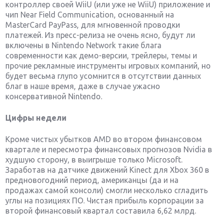
контроллер своей WiiU (или уже не WiiU) приложение и
чип Near Field Communication, основанный на
MasterCard PayPass, для мгновенной проводки
платежей. Из пресс-релиза не очень ясно, будут ли
включены в Nintendo Network такие блага
современности как демо-версии, трейлеры, темы и
прочие рекламные инструменты игровых компаний, но
будет весьма глупо усомнится в отсутствии данных
благ в наше время, даже в случае ужасно
консервативной Nintendo.
Цифры
недели
Кроме чистых убытков AMD во втором финансовом
квартале и пересмотра финансовых прогнозов Nvidia в
худшую сторону, в выигрыше только Microsoft.
Заработав на датчике движений Kinect для Xbox 360 в
предновогодний период, американцы (да и на
продажах самой консоли) смогли несколько сгладить
углы на позициях ПО. Чистая прибыль корпорации за
второй финансовый квартал составила 6,62 млрд.