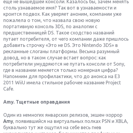
еще не вышедшей консоли. Казалось бы, зачем менять
столь узнаваемое имя? Так вот в узнаваемости и
кроится подвох. Как уверяет аноним, компании уже
пожалела о том, что назвала свою новую
портативную консоль 3DS, по аналогии с
предшественницей DS. Такое сходство названий
путает потребителя, от чего компании даже пришлось
добавить строчку «Это не DS. Это Nintendo 3DS» в
рекламные слоганы платформы. Весьма разумный
довод, но в таком случае встает вопрос: как
потребители умудряются не путать консоли от Sony,
где в названии меняется только номерная цифра?
Напомним для профилактики, что до анонса на E3
2011 WiiU имела стильное рабочее название Project
Cafe.
Amy. Тщетные оправдания
Один из немногих январских релизов, экшен-хоррор
Amy
, появившийся на виртуальных полках PSN и XBLA,
буквально тут же ощутил на себе весь гнев