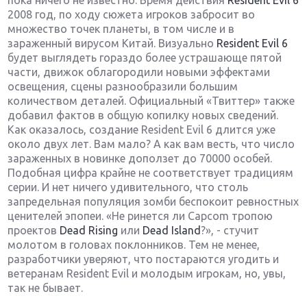
пока ничего не известно. Время действия
Resident Evil 6
2008 год, по ходу сюжета игроков забросит во
множество точек планеты, в том числе и в
зараженный вирусом Китай. Визуально
Resident Evil 6
будет выглядеть гораздо более устрашающе пятой
части, движок облагородили новыми эффектами
освещения, сцены разнообразили большим
количеством деталей. Официальный «Твиттер» также
добавил фактов в общую копилку новых сведений.
Как оказалось, создание Resident Evil 6 длится уже
около двух лет. Вам мало? А как вам весть, что число
зараженных в новинке доползет до 70000 особей.
Подобная цифра крайне не соответствует традициям
серии. И нет ничего удивительного, что столь
запредельная популяция зомби беспокоит ревностных
ценителей эпопеи. «Не ринется ли Capcom тропою
проектов
Dead Rising
или
Dead Island
?», - стучит
молотом в головах поклонников. Тем не менее,
разработчики уверяют, что постараются угодить и
ветеранам Resident Evil и молодым игрокам, но, увы,
так не бывает.