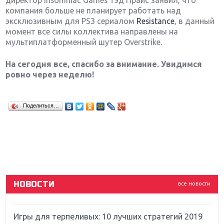
директор Insomniac Games Тэд Прайс заявил, что
компания больше не планирует работать над
эксклюзивным для PS3 сериалом
Resistance
, в данный
момент все силы коллектива направлены на
мультиплатформенный шутер Overstrike.
На сегодня все, спасибо за внимание. Увидимся
ровно через неделю!
Крупнейшие релизы мая: Nintendo, Microsoft и
Поделиться…
Sony
Новинки для Nintendo Switch: Labo, South Park и
ремастер Dark Souls
God Of War: тотальный перезапуск серии
НОВОСТИ
все новости
Far Cry 5: хвалить нельзя ругать
Игры для терпеливых: 10 лучших стратегий 2019