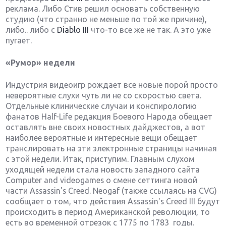
реклама. Либо Стив решил основать собственную
студию (что странно не меньше по той же причине),
либо.. либо с
Diablo III
что-то все же не так. А это уже
пугает.
«Румор» недели
Индустрия видеоигр рождает все новые порой просто
невероятные слухи чуть ли не со скоростью света.
Отдельные клинические случаи и конспирологию
фанатов Half-Life редакция Боевого Народа обещает
оставлять вне своих новостных дайджестов, а вот
наиболее вероятные и интересные вещи обещает
транслировать на эти электронные страницы начиная
с этой недели. Итак, приступим. Главным слухом
уходящей недели стала новость западного сайта
Computer and videogames о смене сеттинга новой
части Assassin's Creed. Neogaf (также ссылаясь на CVG)
сообщает о том, что действия Assassin's Creed III будут
происходить в период Американской революции, то
есть во временной отрезок с 1775 по 1783 годы.