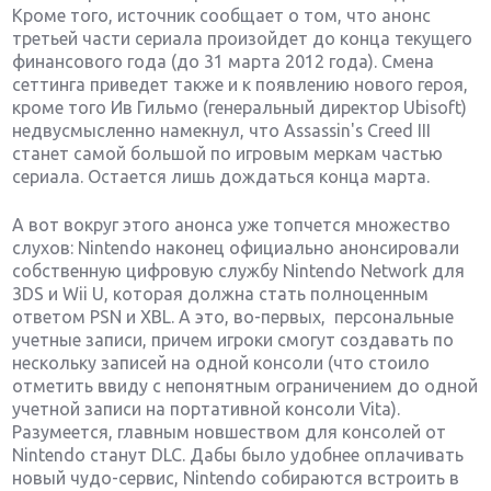
Кроме того, источник сообщает о том, что анонс
третьей части сериала произойдет до конца текущего
финансового года (до 31 марта 2012 года). Смена
сеттинга приведет также и к появлению нового героя,
кроме того Ив Гильмо (генеральный директор Ubisoft)
недвусмысленно намекнул, что Assassin's Creed III
станет самой большой по игровым меркам частью
сериала. Остается лишь дождаться конца марта.
А вот вокруг этого анонса уже топчется множество
слухов: Nintendo наконец официально анонсировали
собственную цифровую службу Nintendo Network для
3DS и Wii U, которая должна стать полноценным
ответом PSN и XBL. А это, во-первых, персональные
учетные записи, причем игроки смогут создавать по
нескольку записей на одной консоли (что стоило
отметить ввиду с непонятным ограничением до одной
учетной записи на портативной консоли Vita).
Разумеется, главным новшеством для консолей от
Nintendo станут DLC. Дабы было удобнее оплачивать
новый чудо-сервис, Nintendo собираются встроить в