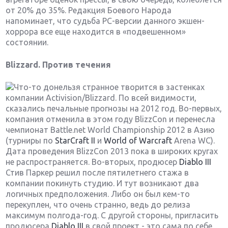
от 20% до 35%. Редакция Боевого Народа
напоминает, что судьба PC-версии данного экшен-
хоррора все еще находится в «подвешенном»
состоянии.
Blizzard. Против течения
Что-то донельзя странное творится в застенках
компании Activision/Blizzard. По всей видимости,
сказались печальные прогнозы на 2012 год. Во-первых,
компания отменила в этом году BlizzCon и перенесла
чемпионат Battle.net World Championship 2012 в Азию
(турниры по
StarCraft II
и
World of Warcraft
Arena WC).
Дата проведения BlizzCon 2013 пока в широких кругах
не распространяется. Во-вторых, продюсер
Diablo III
Стив Паркер решил после пятилетнего стажа в
компании покинуть студию. И тут возникают два
логичных предположения. Либо он был кем-то
перекуплен, что очень странно, ведь до релиза
максимум полгода-год. С другой стороны, пригласить
продюсера
Diablo III
в свой проект - это сама по себе