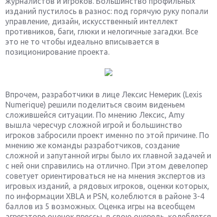
журналистов и игроков. Большинство профильных
изданий пустилось в разнос: под горячую руку попали
управление, дизайн, искусственный интеллект
противников, баги, глюки и нелогичные загадки. Все
это не то чтобы идеально вписывается в
позиционирование проекта.
Впрочем, разработчики в лице Лексис Немерик (Lexis
Numerique) решили поделиться своим виденьем
сложившейся ситуации. По мнению Лексис, Amy
вышла чересчур сложной игрой и большинство
игроков забросили проект именно по этой причине. По
мнению же команды разработчиков, создание
сложной и запутанной игры было их главной задачей и
с ней они справились на отлично. При этом девелопер
советует ориентироваться не на мнения экспертов из
игровых изданий, а рядовых игроков, оценки которых,
по информации XBLA и PSN, колеблются в районе 3-4
баллов из 5 возможных. Оценка игры на всеобщем
агрегаторе оценок прессы, в свою очередь, колеблется