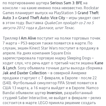
по портированию шутера
Serious Sam 3: BFE
на
консоли – на какие именно пока неизвестно. Rockstar
Games планирует выпуск на PlayStation 3
Grand Theft
Auto 3
и
Grand Theft Auto: Vice City
– игры увидят свет
в этом году. Выставка
QuakeCon пройдёт со 2 по 5
августа 2012 года в Далласе, штат Техас.
Триллер
I Am Alive
поступит на полки торговых точек
7 марта – PS3-версия также появится в марте. По
слухам, экшен Kinect Star Wars поступит в продажу в
апреле. На днях компания Square Enix
зарегистрировала торговую марку Sleeping Dogs –
ходит слух, что речь идет о третьей части экшена
Kane
& Lynch
. Sony объявила точные даты выхода сборника
Jak and Daxter Collection
– в северной Америке
продажи стартуют с 7 февраля, в Европе - после 22
($40). Футбольный симулятор FIFA Street появится в
США 13 марта, а 16 марта выйдет и в Европе. Namco
Bandai объявили: шутер
Inversion
, разработанный
студией Saber Interactive, не выйдет в феврале – релиз
состоится в марте. LEGO приняла решение создать