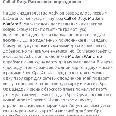
Call of Duty. Расписание «праздника»
На днях издательство Activion разродилось первым
DLC-дополнением для шутера
Call of Duty: Modern
Warfare 3
. Маркетологи посовещались и огласили
новую схему (стоит отметить грамотную)
выманивания денежек из карманов родителей для
покупки DLC, вожделенных поклонниками «Калды».
Геймеров будут кормить малыми дозами «няшных»
добавок, но теперь уже ежемесячно. Согласно графику,
в феврале Activision поклонники
Modern Warfare 3
опробуют лишь одну карту для мультиплеера. В марте
- проведут тест-драйв еще одной карты и двух миссий
в режиме Spec Ops. Апрель предложит воякам еще
одну пару карт для сетевых поединков. Май подарит
весну, солнечное тепло, свежую карту и миссию Spec
Ops. Щедрый июнь с барского плеча пожалует карту
для мультиплеера, миссию для Spec Ops и абсолютно
новый игровой режим. Июль поскромничает,
ограничившись лишь парой карт. Август ознаменуется
свежим режимом, картой и миссией для Spec Ops.