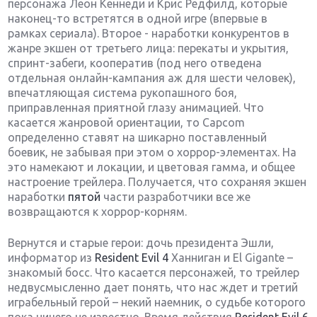
персонажа Леон Кеннеди и Крис Редфилд, которые
наконец-то встретятся в одной игре (впервые в
рамках сериала). Второе - наработки конкурентов в
жанре экшен от третьего лица: перекаты и укрытия,
спринт-забеги, кооператив (под него отведена
отдельная онлайн-кампания аж для шести человек),
впечатляющая система рукопашного боя,
приправленная приятной глазу анимацией. Что
касается жанровой ориентации, то Capcom
определенно ставят на шикарно поставленный
боевик, не забывая при этом о хоррор-элементах. На
это намекают и локации, и цветовая гамма, и общее
настроение трейлера. Получается, что сохраняя экшен
наработки
пятой
части разработчики все же
возвращаются к хоррор-корням.
Вернутся и старые герои: дочь президента Эшли,
информатор из
Resident Evil 4
Ханниган и El Gigante –
знакомый босс. Что касается персонажей, то трейлер
недвусмысленно дает понять, что нас ждет и третий
играбельный герой – некий наемник, о судьбе которого