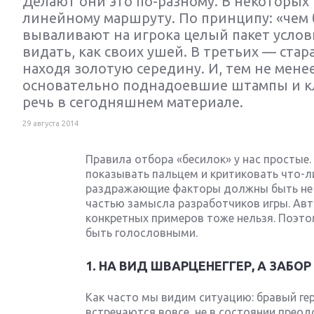
Делают они это по-разному. В некоторых 
линейному маршруту. По принципу: «чем 
вываливают на игрока целый пакет услов
видать, как своих ушей. В третьих — ста
находя золотую середину. И, тем не мене
основательно поднадоевшие штампы и кли
речь в сегодняшнем материале.
29 августа 2014
Правила отбора «бесилок» у нас простые.
Next
показывать пальцем и критиковать что-л
раздражающие факторы должны быть не 
частью замысла разработчиков игры. Автор
конкретных примеров тоже нельзя. Поэто
быть голословными.
1. НА ВИД ШВАРЦЕНЕГГЕР, А ЗАБО
Как часто мы видим ситуацию: бравый гер
встречаются вовсе, не в состоянии преод