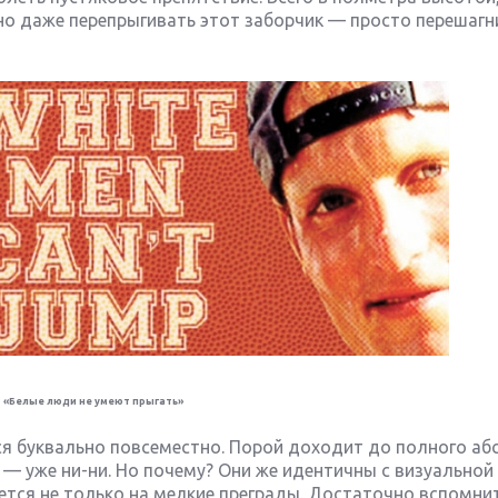
ьно даже перепрыгивать этот заборчик — просто перешагни
«Белые люди не умеют прыгать»
я буквально повсеместно. Порой доходит до полного абс
— уже ни-ни. Но почему? Они же идентичны с визуальной
яется не только на мелкие преграды. Достаточно вспомни