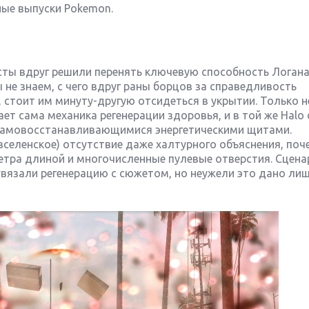
овные выпуски Pokemon.
сты вдруг решили перенять ключевую способность Логана
 не знаем, с чего вдруг раны борцов за справедливость
стоит им минуту-другую отсидеться в укрытии. Только н
ает сама механика регенерации здоровья, и в той же Halo
 самовосстанавливающимися энергетическими щитами.
селенское) отсутствие даже халтурного объяснения, поч
етра длиной и многочисленные пулевые отверстия. Сцен
чно увязали регенерацию с сюжетом, но неужели это дано ли