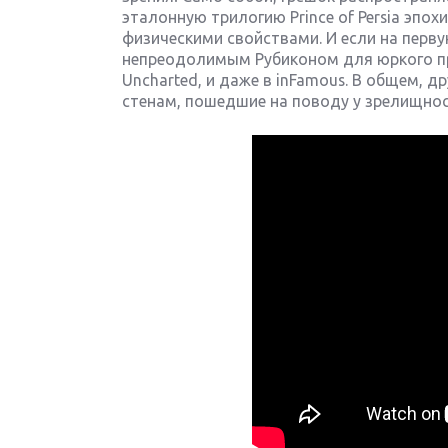
эталонную трилогию Prince of Persia эпох
физическими свойствами. И если на перв
непреодолимым Рубиконом для юркого пры
Uncharted, и даже в inFamous. В общем, 
стенам, пошедшие на поводу у зрелищно