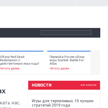
Крупнейшие релизы мая: Nintendo,
Microsoft и Sony
Новинки для Nintendo Switch:
Labo, South Park и ремастер Dark
Обзор Red Dead
Первый в России обзор
Обзор
Souls
Redemption 2:
игры Starlink: Battle For
4: ве
Next
действительно игра года?
Atlas
Читат
Читать далее
Читать далее
God Of War: тотальный
перезапуск серии
НОВОСТИ
все новости
ах
Far Cry 5: хвалить нельзя ругать
Игры для терпеливых: 10 лучших
ать нас.
стратегий 2019 года