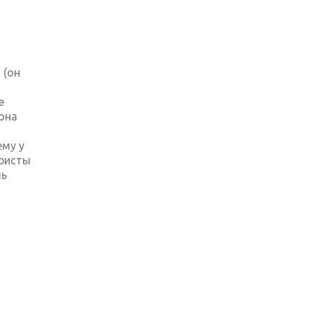
 (он
е
 она
ему у
аристы
шь