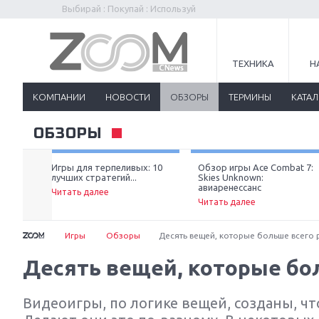
Выбирай : Покупай : Используй
ТЕХНИКА
Н
КОМПАНИИ
НОВОСТИ
ОБЗОРЫ
ТЕРМИНЫ
КАТА
ОБЗОРЫ
ьзя
Игры для терпеливых: 10
Обзор игры Ace Combat 7:
лучших стратегий...
Skies Unknown:
авиаренессанс
Читать далее
Читать далее
Игры
Обзоры
Десять вещей, которые больше всего 
Десять вещей, которые бо
Видеоигры, по логике вещей, созданы, ч