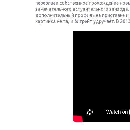
перебивай собственное прохождение нов
замечательного вступительного эпизода.
дополнительный профиль на приставке и с
картинка не та, и битрейт удручает. В 201