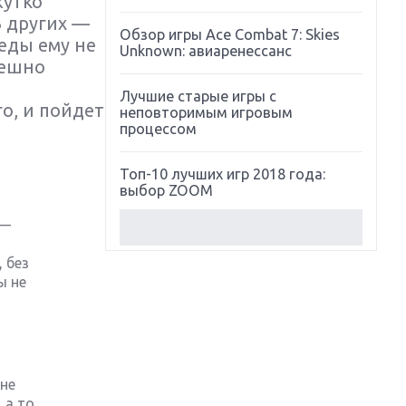
жутко
В других —
Обзор игры Ace Combat 7: Skies
еды ему не
Unknown: авиаренессанс
пешно
Лучшие старые игры с
о, и пойдет
неповторимым игровым
процессом
Топ-10 лучших игр 2018 года:
выбор ZOOM
 —
Обзор Red Dead Redemption 2:
действительно игра года?
 без
ы не
Первый в России обзор игры
Starlink: Battle For Atlas
Обзор игры Forza Horizon 4:
вершина эволюции
 не
 а то