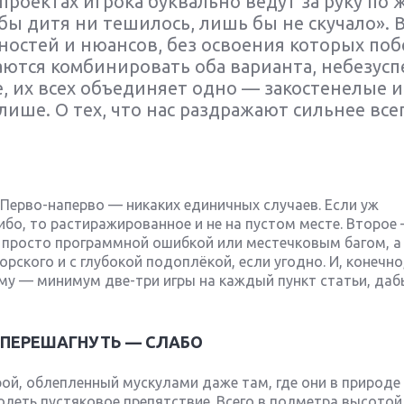
проектах игрока буквально ведут за руку по 
бы дитя ни тешилось, лишь бы не скучало». 
ностей и нюансов, без освоения которых поб
раются комбинировать оба варианта, небезус
е, их всех объединяет одно — закостенелые и
ше. О тех, что нас раздражают сильнее всег
 Перво-наперво — никаких единичных случаев. Если уж
ибо, то растиражированное и не на пустом месте. Второе
просто программной ошибкой или местечковым багом, а
ского и с глубокой подоплёкой, если угодно. И, конечно,
му — минимум две-три игры на каждый пункт статьи, даб
Р ПЕРЕШАГНУТЬ — СЛАБО
ой, облепленный мускулами даже там, где они в природе
олеть пустяковое препятствие. Всего в полметра высотой,