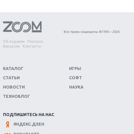
Первый в России обзор игры Starlink: Battle For
Atlas
Обзор игры Forza Horizon 4: вершина эволюции
Все права защищены ©1995 – 2026
Об издании
Реклама
Две важных новинки для консолей: Spider-Man и
Вакансии
Контакты
Divinity Original Sin 2
Три крупных релиза для гибридной консоли
КАТАЛОГ
ИГРЫ
Switch
СТАТЬИ
СОФТ
Обзор игры The Crew 2: покорение Америки
НОВОСТИ
НАУКА
ТЕХНОБЛОГ
Важнейшие анонсы E3 2018
Крупнейшие релизы мая: Nintendo, Microsoft и
ПОДПИШИТЕСЬ НА НАС
Sony
ЯНДЕКС.ДЗЕН