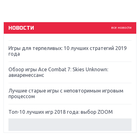
ремастер Dark Souls
God Of War: тотальный перезапуск серии
НОВОСТИ
все новости
Far Cry 5: хвалить нельзя ругать
Игры для терпеливых: 10 лучших стратегий 2019
года
Обзор игры Ace Combat 7: Skies Unknown:
авиаренессанс
Лучшие старые игры с неповторимым игровым
процессом
Топ-10 лучших игр 2018 года: выбор ZOOM
Обзор Red Dead Redemption 2: действительно
игра года?