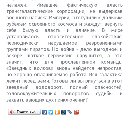
налажен. Имевшие фактическую власть
трансгалактические корпорации, не выдержав
военного натиска Империи, отступили к дальним
рубежам освоенного космоса и жаждут вернуть
себе былую власть и влияние. В мире
установилось относительное спокойствие,
периодически нарушаемое разрозненными
группами пиратов. Но война - дело выгодное, и
вскоре шаткое перемирие нарушится, а это
значит, что для прославленной команды
«Звездных волков» вновь найдется непростая,
но хорошо оплачиваемая работа. Вся галактика
лежит перед вами. Готовы ли вы ринуться в этот
звездный водоворот, полный опасностей,
головокружительных поворотов судьбы и
захватывающих дух приключений?
Крупнейшие релизы мая: Nintendo, Microsoft и
Поделиться…
Sony
Новинки для Nintendo Switch: Labo, South Park и