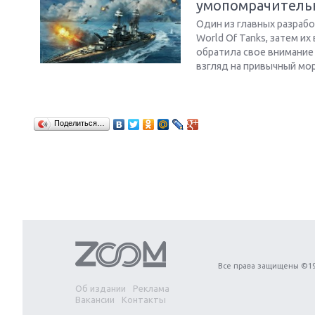
умопомрачитель
Один из главных разраб
World Of Tanks, затем их
обратила свое внимание 
взгляд на привычный мор
Поделиться…
Все права защищены ©19
Об издании
Реклама
Вакансии
Контакты