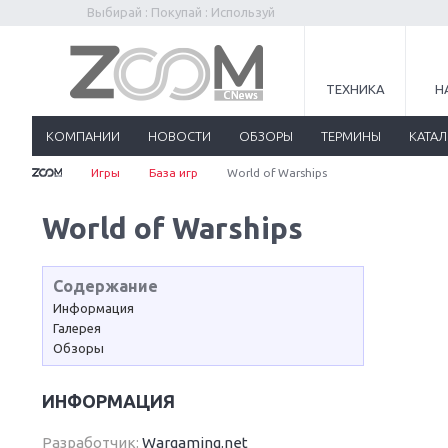
Выбирай : Покупай : Используй
ТЕХНИКА
Н
КОМПАНИИ
НОВОСТИ
ОБЗОРЫ
ТЕРМИНЫ
КАТА
Игры
База игр
World of Warships
World of Warships
Содержание
Информация
Галерея
Обзоры
ИНФОРМАЦИЯ
Разработчик:
Wargaming.net