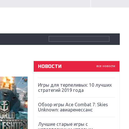
Крупнейшие релизы мая: Nintendo,
Microsoft и Sony
Новинки для Nintendo Switch:
Labo, South Park и ремастер Dark
Souls
God Of War: тотальный
перезапуск серии
НОВОСТИ
все новости
Far Cry 5: хвалить нельзя ругать
Игры для терпеливых: 10 лучших
стратегий 2019 года
Обзор игры Ace Combat 7: Skies
Unknown: авиаренессанс
Лучшие старые игры с