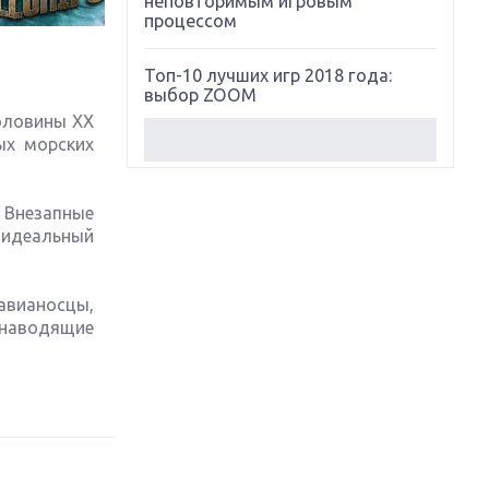
неповторимым игровым
процессом
Топ-10 лучших игр 2018 года:
выбор ZOOM
оловины ХХ
ых морских
Обзор Red Dead Redemption 2:
действительно игра года?
 Внезапные
Первый в России обзор игры
 идеальный
Starlink: Battle For Atlas
Обзор игры Forza Horizon 4:
 авианосцы,
вершина эволюции
 наводящие
Две важных новинки для
консолей: Spider-Man и Divinity
Original Sin 2
Три крупных релиза для
гибридной консоли Switch