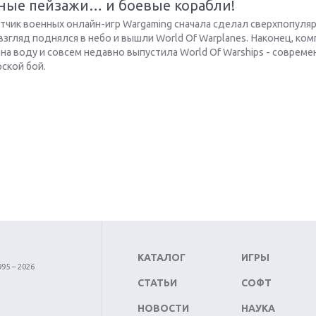
ные пейзажи… и боевые корабли!
отчик военных онлайн-игр Wargaming сначала сделал сверхпопуля
 взгляд поднялся в небо и вышли World Of Warplanes. Наконец, ком
на воду и совсем недавно выпустила World Of Warships - соврем
ской бой.
КАТАЛОГ
ИГРЫ
95 – 2026
СТАТЬИ
СОФТ
НОВОСТИ
НАУКА