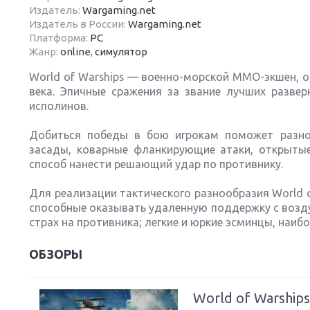
Издатель:
Wargaming.net
Издатель в России:
Wargaming.net
Платформа:
PC
Жанр:
online
,
симулятор
World of Warships — военно-морской ММО-экшен, 
Next
века. Эпичные сражения за звание лучших разве
исполинов.
Добиться победы в бою игрокам поможет разноо
засады, коварные фланкирующие атаки, открыты
способ нанести решающий удар по противнику.
Для реализации тактического разнообразия World o
способные оказывать удаленную поддержку с возд
страх на противника; легкие и юркие эсминцы, наиб
ОБЗОРЫ
World of Warship