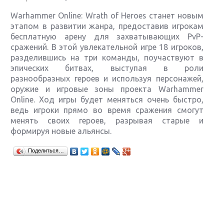
Warhammer Online: Wrath of Heroes станет новым
этапом в развитии жанра, предоставив игрокам
бесплатную арену для захватывающих PvP-
сражений. В этой увлекательной игре 18 игроков,
разделившись на три команды, поучаствуют в
эпических битвах, выступая в роли
разнообразных героев и используя персонажей,
оружие и игровые зоны проекта Warhammer
Online. Ход игры будет меняться очень быстро,
ведь игроки прямо во время сражения смогут
менять своих героев, разрывая старые и
формируя новые альянсы.
Крупнейшие релизы мая: Nintendo, Microsoft и
Поделиться…
Sony
Новинки для Nintendo Switch: Labo, South Park и
ремастер Dark Souls
God Of War: тотальный перезапуск серии