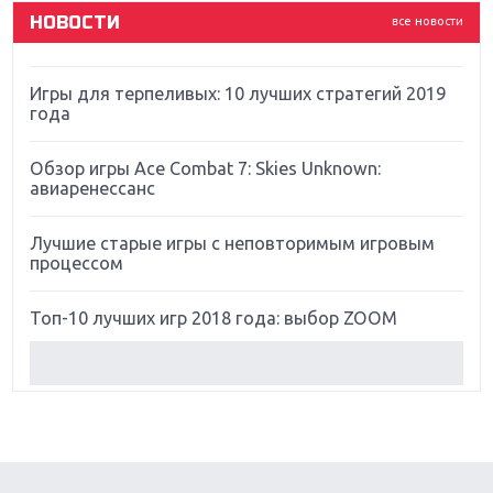
НОВОСТИ
все новости
Far Cry 5: хвалить нельзя ругать
Игры для терпеливых: 10 лучших стратегий 2019
года
Обзор игры Ace Combat 7: Skies Unknown:
авиаренессанс
Лучшие старые игры с неповторимым игровым
процессом
Топ-10 лучших игр 2018 года: выбор ZOOM
Обзор Red Dead Redemption 2: действительно
игра года?
Первый в России обзор игры Starlink: Battle For
Atlas