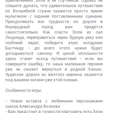
приключениях Элли и её спутников. Однако не
спешите думать, что удивительное путешествие
по Волшебной стране окажется просто ярким
мультиком с заранее поставленными сценами.
Преодолевать все трудности по дороге в
Изумрудный город вам придется
самостоятельно. Как спасти Элли из лап
Людоеда, переправиться через бурную реку или
глубокий овраг, победить злую колдунью
Бастинду - до всего этого нужно будет
догадываться самому. И ценой оплошности
здесь станет исход путешествия - если вы
совершите ошибку, то наша маленькая героиня
уже не сможет вернуться в родной Канзас.
Чудесная дорога из желтого кирпича окажется
под вашими ногами уже этой осенью.
Особенности игры:
- Новая встреча с любимыми персонажами
сказок Александра Волкова
- Вам предстоит в точности повторить путь Элли