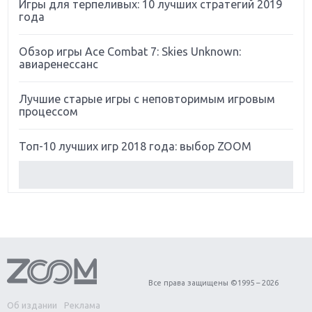
Игры для терпеливых: 10 лучших стратегий 2019
года
Обзор игры Ace Combat 7: Skies Unknown:
авиаренессанс
Лучшие старые игры с неповторимым игровым
процессом
Топ-10 лучших игр 2018 года: выбор ZOOM
Обзор Red Dead Redemption 2: действительно
игра года?
Первый в России обзор игры Starlink: Battle For
Atlas
Обзор игры Forza Horizon 4: вершина эволюции
Все права защищены ©1995 – 2026
Об издании
Реклама
Две важных новинки для консолей: Spider-Man и