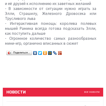
и её друзей к исполнению их заветных желаний
- В зависимости от ситуации нужно играть за
Элли, Страшилу, Железного Дровосека или
Трусливого льва
- Интерактивная помощь: королева полевых
мышей Рамина всегда готова подсказать Элли,
как поступить дальше
- Огромное количество самых разнообразных
мини-игр, органично вписанных в сюжет
Крупнейшие релизы мая: Nintendo, Microsoft и
Поделиться…
Sony
Новинки для Nintendo Switch: Labo, South Park и
ремастер Dark Souls
God Of War: тотальный перезапуск серии
НОВОСТИ
все новости
Far Cry 5: хвалить нельзя ругать