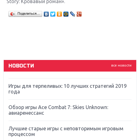
Story: Кровавый роман».
Крупнейшие релизы мая: Nintendo, Microsoft и
Поделиться…
Sony
Новинки для Nintendo Switch: Labo, South Park и
ремастер Dark Souls
God Of War: тотальный перезапуск серии
НОВОСТИ
все новости
Far Cry 5: хвалить нельзя ругать
Игры для терпеливых: 10 лучших стратегий 2019
года
Обзор игры Ace Combat 7: Skies Unknown:
авиаренессанс
Лучшие старые игры с неповторимым игровым
процессом