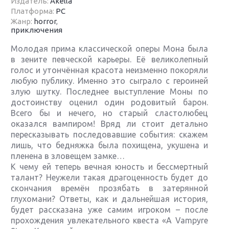
Издатель:
Akella
Платформа:
PC
Жанр:
horror
,
приключения
Молодая прима классической оперы Мона была
в зените певческой карьеры. Её великолепный
голос и утончённая красота неизменно покоряли
любую публику. Именно это сыграло с героиней
злую шутку. Последнее выступление Моны по
достоинству оценил один родовитый барон.
Всего бы и нечего, но старый сластолюбец
оказался вампиром! Вряд ли стоит детально
пересказывать последовавшие события: скажем
лишь, что бедняжка была похищена, укушена и
пленена в зловещем замке…
К чему ей теперь вечная юность и бессмертный
талант? Неужели такая драгоценность будет до
скончания времён прозябать в затерянной
глухомани? Ответы, как и дальнейшая история,
будет рассказана уже самим игроком – после
прохождения увлекательного квеста «A Vampyre