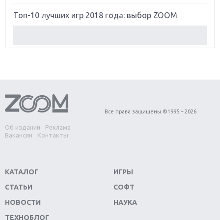
Топ-10 лучших игр 2018 года: выбор ZOOM
Обзор Red Dead Redemption 2: действительно
игра года?
Первый в России обзор игры Starlink: Battle For
Atlas
Обзор игры Forza Horizon 4: вершина эволюции
Все права защищены ©1995 – 2026
Об издании
Реклама
Две важных новинки для консолей: Spider-Man и
Вакансии
Контакты
Divinity Original Sin 2
Три крупных релиза для гибридной консоли
КАТАЛОГ
ИГРЫ
Switch
СТАТЬИ
СОФТ
Обзор игры The Crew 2: покорение Америки
НОВОСТИ
НАУКА
ТЕХНОБЛОГ