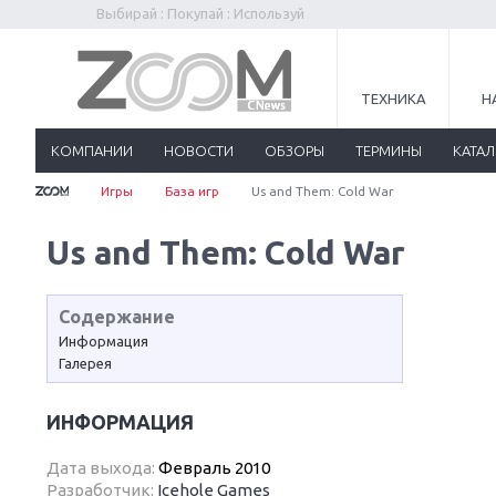
Выбирай : Покупай : Используй
ТЕХНИКА
Н
КОМПАНИИ
НОВОСТИ
ОБЗОРЫ
ТЕРМИНЫ
КАТА
Игры
База игр
Us and Them: Cold War
Us and Them: Cold War
Содержание
Информация
Галерея
ИНФОРМАЦИЯ
Дата выхода:
Февраль 2010
Разработчик:
Icehole Games