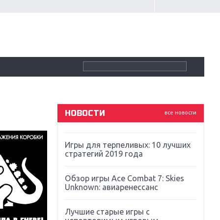
Крупнейшие релизы мая: Nintendo,
Microsoft и Sony
Новинки для Nintendo Switch:
Labo, South Park и ремастер Dark
Souls
God Of War: тотальный
перезапуск серии
НОВОСТИ
все новости
Far Cry 5: хвалить нельзя ругать
Игры для терпеливых: 10 лучших
стратегий 2019 года
Обзор игры Ace Combat 7: Skies
Unknown: авиаренессанс
Лучшие старые игры с