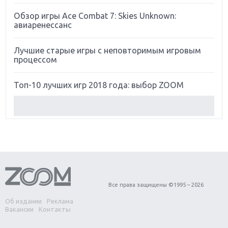
Обзор игры Ace Combat 7: Skies Unknown:
авиаренессанс
Лучшие старые игры с неповторимым игровым
процессом
Топ-10 лучших игр 2018 года: выбор ZOOM
Обзор Red Dead Redemption 2: действительно
игра года?
Первый в России обзор игры Starlink: Battle For
Atlas
Обзор игры Forza Horizon 4: вершина эволюции
Все права защищены ©1995 – 2026
Об издании
Реклама
Две важных новинки для консолей: Spider-Man и
Вакансии
Контакты
Divinity Original Sin 2