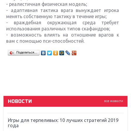
- реалистичная физическая модель;
- адаптивная тактика врага вынуждает игрока
менять собственную тактику в течение игры;
- враждебная окружающая среда требует
использования различных типов скафандров;
- возможность влиять на отношение врагов к
вам с помощью пси-способностей.
Крупнейшие релизы мая: Nintendo, Microsoft и
Поделиться…
Sony
Новинки для Nintendo Switch: Labo, South Park и
ремастер Dark Souls
God Of War: тотальный перезапуск серии
НОВОСТИ
все новости
Far Cry 5: хвалить нельзя ругать
Игры для терпеливых: 10 лучших стратегий 2019
года