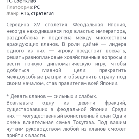
1C-Софтклаб
Платформа:
PC
Жанр:
RTS
,
стратегия
Середина XV столетия. Феодальная Япония,
некогда находившаяся под властью императора,
раздроблена и поделена между множеством
враждующих кланов. В роли даймё — лидера
одного из них — игроку предстоит воевать,
решать разноплановые хозяйственные вопросы и
вести тонкую дипломатическую игру, чтобы
добиться главной цели: прекратить
междоусобные распри и объединить страну под
своим началом, став правителем всей Японии.
* Девять кланов — сильных и слабых.
Возглавьте одну из девяти фракций,
существовавших в феодальной Японии. Среди
них — могущественный воинственный клан Ода и
очень влиятельная семья Токугава. Под вашим
чутким руководством любой из кланов сможет
прийти к власти.