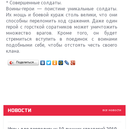
* Совершенные солдаты.
Воины-герои — поистине уникальные солдаты.
Их мощь и боевой кураж столь велики, что они
способны переломить ход сражения. Даже один
герой с горсткой соратников может уничтожить
множество врагов. Кроме того, он будет
стремиться вступить в поединок с воинами
подобными себе, чтобы отстоять честь своего
клана.
Крупнейшие релизы мая: Nintendo, Microsoft и
Поделиться…
Sony
Новинки для Nintendo Switch: Labo, South Park и
ремастер Dark Souls
God Of War: тотальный перезапуск серии
НОВОСТИ
все новости
Far Cry 5: хвалить нельзя ругать