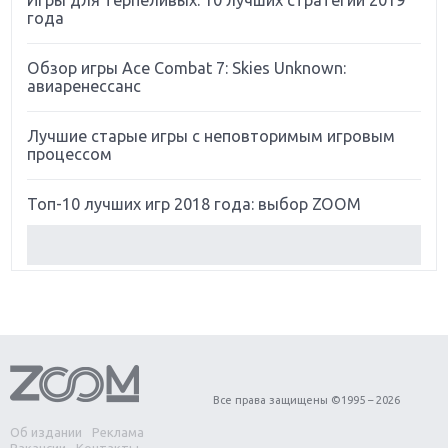
Игры для терпеливых: 10 лучших стратегий 2019
года
Обзор игры Ace Combat 7: Skies Unknown:
авиаренессанс
Лучшие старые игры с неповторимым игровым
процессом
Топ-10 лучших игр 2018 года: выбор ZOOM
Обзор Red Dead Redemption 2: действительно
игра года?
Первый в России обзор игры Starlink: Battle For
Atlas
Обзор игры Forza Horizon 4: вершина эволюции
Все права защищены ©1995 – 2026
Об издании
Реклама
Две важных новинки для консолей: Spider-Man и