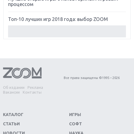
процессом
Топ-10 лучших игр 2018 года: выбор ZOOM
Обзор Red Dead Redemption 2: действительно
игра года?
Первый в России обзор игры Starlink: Battle For
Atlas
Обзор игры Forza Horizon 4: вершина эволюции
Все права защищены ©1995 – 2026
Об издании
Реклама
Две важных новинки для консолей: Spider-Man и
Вакансии
Контакты
Divinity Original Sin 2
Три крупных релиза для гибридной консоли
КАТАЛОГ
ИГРЫ
Switch
СТАТЬИ
СОФТ
Обзор игры The Crew 2: покорение Америки
НОВОСТИ
НАУКА