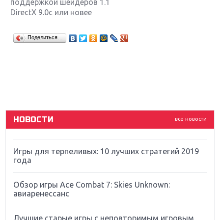
поддержкой шейдеров 1.1
DirectX 9.0c или новее
Крупнейшие релизы мая: Nintendo, Microsoft и
Поделиться…
Sony
Новинки для Nintendo Switch: Labo, South Park и
ремастер Dark Souls
God Of War: тотальный перезапуск серии
НОВОСТИ
все новости
Far Cry 5: хвалить нельзя ругать
Игры для терпеливых: 10 лучших стратегий 2019
года
Обзор игры Ace Combat 7: Skies Unknown:
авиаренессанс
Лучшие старые игры с неповторимым игровым