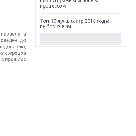
неповторимым игровым
процессом
Топ-10 лучших игр 2018 года:
выбор ZOOM
 провели в
доведен до
Обзор Red Dead Redemption 2:
следованию,
действительно игра года?
ких жрецов
я в прошлое
Первый в России обзор игры
Starlink: Battle For Atlas
Обзор игры Forza Horizon 4:
вершина эволюции
Две важных новинки для
консолей: Spider-Man и Divinity
Original Sin 2
Три крупных релиза для
гибридной консоли Switch