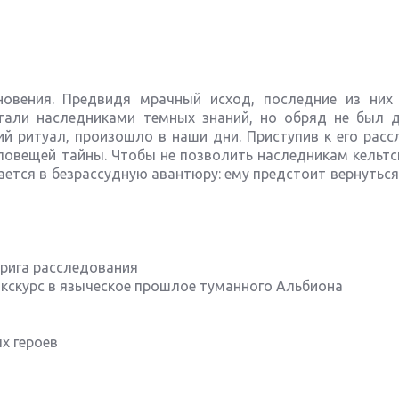
овения. Предвидя мрачный исход, последние из них
стали наследниками темных знаний, но обряд не был 
кий ритуал, произошло в наши дни. Приступив к его рас
ловещей тайны. Чтобы не позволить наследникам кельтс
ается в безрассудную авантюру: ему предстоит вернутьс
трига расследования
экскурс в языческое прошлое туманного Альбиона
х героев