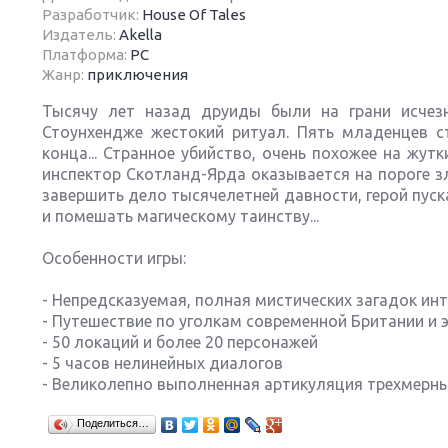
Разработчик:
House Of Tales
Издатель:
Akella
Платформа:
PC
Жанр:
приключения
Тысячу лет назад друиды были на грани исчезн
Next
Стоунхендже жестокий ритуал. Пять младенцев 
конца... Странное убийство, очень похожее на жут
инспектор Скотланд-Ярда оказывается на пороге з
завершить дело тысячелетней давности, герой пуск
и помешать магическому таинству...
Особенности игры:
- Непредсказуемая, полная мистических загадок ин
- Путешествие по уголкам современной Британии и 
- 50 локаций и более 20 персонажей
- 5 часов нелинейных диалогов
- Великолепно выполненная артикуляция трехмерны
Поделиться…