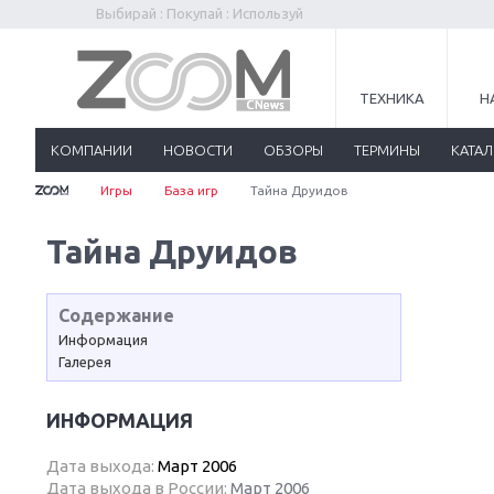
Выбирай : Покупай : Используй
ТЕХНИКА
Н
КОМПАНИИ
НОВОСТИ
ОБЗОРЫ
ТЕРМИНЫ
КАТА
Игры
База игр
Тайна Друидов
Тайна Друидов
Содержание
Информация
Галерея
ИНФОРМАЦИЯ
Дата выхода:
Март 2006
Дата выхода в России:
Март 2006