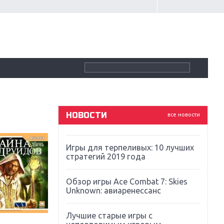
Крупнейшие релизы мая: Nintendo,
Microsoft и Sony
Новинки для Nintendo Switch:
Labo, South Park и ремастер Dark
Souls
God Of War: тотальный
перезапуск серии
НОВОСТИ
все новости
Far Cry 5: хвалить нельзя ругать
Игры для терпеливых: 10 лучших
стратегий 2019 года
Обзор игры Ace Combat 7: Skies
Unknown: авиаренессанс
Лучшие старые игры с