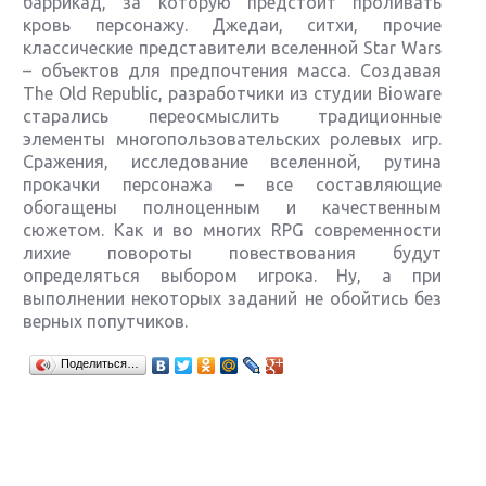
баррикад, за которую предстоит проливать
кровь персонажу. Джедаи, ситхи, прочие
классические представители вселенной Star Wars
– объектов для предпочтения масса. Создавая
The Old Republic, разработчики из студии Bioware
старались переосмыслить традиционные
элементы многопользовательских ролевых игр.
Сражения, исследование вселенной, рутина
прокачки персонажа – все составляющие
обогащены полноценным и качественным
сюжетом. Как и во многих RPG современности
лихие повороты повествования будут
определяться выбором игрока. Ну, а при
выполнении некоторых заданий не обойтись без
верных попутчиков.
Крупнейшие релизы мая: Nintendo, Microsoft и
Поделиться…
Sony
Новинки для Nintendo Switch: Labo, South Park и
ремастер Dark Souls