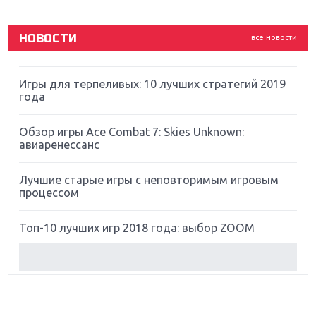
God Of War: тотальный перезапуск серии
НОВОСТИ
все новости
Far Cry 5: хвалить нельзя ругать
Игры для терпеливых: 10 лучших стратегий 2019
года
Обзор игры Ace Combat 7: Skies Unknown:
авиаренессанс
Лучшие старые игры с неповторимым игровым
процессом
Топ-10 лучших игр 2018 года: выбор ZOOM
Обзор Red Dead Redemption 2: действительно
игра года?
Первый в России обзор игры Starlink: Battle For