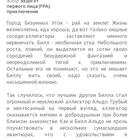
Жанр:
экшн от
первого лица (FPA)
,
приключения
Город Безумных Уток - рай на земле! Жизнь
великолепна, еда хороша, да вот только хищные
соседи-аллигаторы заставляют немного
нервничать. Билл - необычная утка. Небольшого
роста, ловкий, он выделяется из сотен своих
сородичей безудержной фантазией и
непреодолимой тягой к приключениям.
Остальные его не понимают, но это не мешает
Биллу жить своей, надо сказать, очень
насыщенной жизнью.
Так случилось, что лучшим другом Билла стал
огромный и неуклюжий аллигатор Альдо. Грубый
и неотесанный на первый взгляд, аллигатор
оказывается мягким и добродушным при более
близком знакомстве. Как и Билл Альдо не прочь
поучаствовать в нескольких сумасшедших
авантюрах, что с удовольствием и