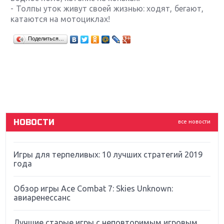
- Толпы уток живут своей жизнью: ходят, бегают,
катаются на мотоциклах!
Крупнейшие релизы мая: Nintendo, Microsoft и
Поделиться…
Sony
Новинки для Nintendo Switch: Labo, South Park и
ремастер Dark Souls
God Of War: тотальный перезапуск серии
НОВОСТИ
все новости
Far Cry 5: хвалить нельзя ругать
Игры для терпеливых: 10 лучших стратегий 2019
года
Обзор игры Ace Combat 7: Skies Unknown:
авиаренессанс
Лучшие старые игры с неповторимым игровым