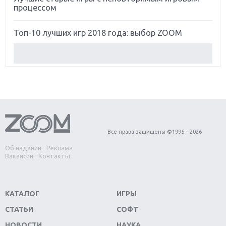
процессом
Топ-10 лучших игр 2018 года: выбор ZOOM
Обзор Red Dead Redemption 2: действительно
игра года?
Первый в России обзор игры Starlink: Battle For
Atlas
Обзор игры Forza Horizon 4: вершина эволюции
Все права защищены ©1995 – 2026
Об издании
Реклама
Две важных новинки для консолей: Spider-Man и
Вакансии
Контакты
Divinity Original Sin 2
Три крупных релиза для гибридной консоли
КАТАЛОГ
ИГРЫ
Switch
СТАТЬИ
СОФТ
Обзор игры The Crew 2: покорение Америки
НОВОСТИ
НАУКА