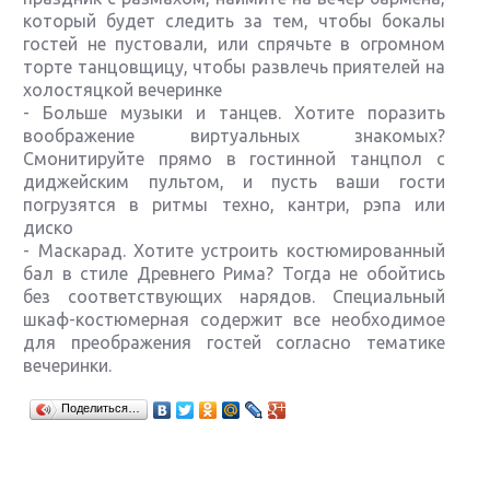
который будет следить за тем, чтобы бокалы
гостей не пустовали, или спрячьте в огромном
торте танцовщицу, чтобы развлечь приятелей на
холостяцкой вечеринке
- Больше музыки и танцев. Хотите поразить
воображение виртуальных знакомых?
Смонитируйте прямо в гостинной танцпол с
диджейским пультом, и пусть ваши гости
погрузятся в ритмы техно, кантри, рэпа или
диско
- Маскарад. Хотите устроить костюмированный
бал в стиле Древнего Рима? Тогда не обойтись
без соответствующих нарядов. Специальный
шкаф-костюмерная содержит все необходимое
для преображения гостей согласно тематике
вечеринки.
Крупнейшие релизы мая: Nintendo, Microsoft и
Поделиться…
Sony
Новинки для Nintendo Switch: Labo, South Park и