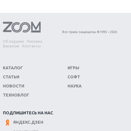
Первый в России обзор игры Starlink: Battle For
Atlas
Обзор игры Forza Horizon 4: вершина эволюции
Все права защищены ©1995 – 2026
Об издании
Реклама
Две важных новинки для консолей: Spider-Man и
Вакансии
Контакты
Divinity Original Sin 2
Три крупных релиза для гибридной консоли
КАТАЛОГ
ИГРЫ
Switch
СТАТЬИ
СОФТ
Обзор игры The Crew 2: покорение Америки
НОВОСТИ
НАУКА
ТЕХНОБЛОГ
Важнейшие анонсы E3 2018
Крупнейшие релизы мая: Nintendo, Microsoft и
ПОДПИШИТЕСЬ НА НАС
Sony
ЯНДЕКС.ДЗЕН