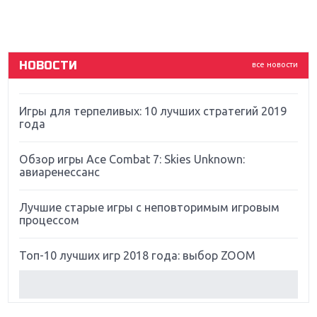
ремастер Dark Souls
God Of War: тотальный перезапуск серии
НОВОСТИ
все новости
Far Cry 5: хвалить нельзя ругать
Игры для терпеливых: 10 лучших стратегий 2019
года
Обзор игры Ace Combat 7: Skies Unknown:
авиаренессанс
Лучшие старые игры с неповторимым игровым
процессом
Топ-10 лучших игр 2018 года: выбор ZOOM
Обзор Red Dead Redemption 2: действительно
игра года?