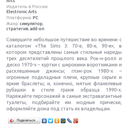
Arts
Издатель в России:
Electronic Arts
Платформа:
PC
Жанр:
симулятор
,
стратегия
,
add-on
Совершите небольшое путешествие во времени с
каталогом «The Sims 3: 70-е, 80-е, 90-е», в
котором представлены самые стильные наряды
трех десятилетий прошлого века. Рок-н-ролл и
диско 1970-х – куртки с широкими воротниками и
расклешенные джинсы; глэм-рок 1980-х –
огромные подкладные плечи, крупные серьги и
яркие браслеты; и, конечно, мятые фланелевые
рубашки в стиле гранж образца 1990-х.
Наряжайте персонажей в самые экстравагантные
туалеты, подбирайте им модные прически,
оформляйте дома под стать их владельцам.
Крупнейшие релизы мая: Nintendo, Microsoft и
Поделиться…
Sony