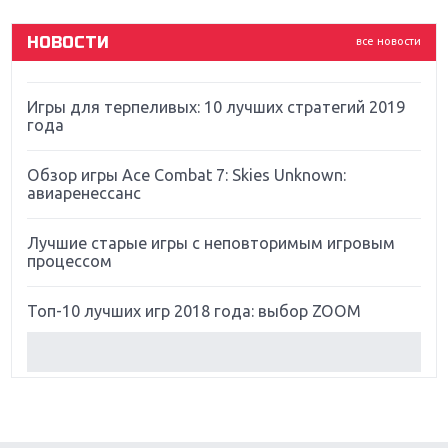
God Of War: тотальный перезапуск серии
НОВОСТИ
все новости
Far Cry 5: хвалить нельзя ругать
Игры для терпеливых: 10 лучших стратегий 2019
года
Обзор игры Ace Combat 7: Skies Unknown:
авиаренессанс
Лучшие старые игры с неповторимым игровым
процессом
Топ-10 лучших игр 2018 года: выбор ZOOM
Обзор Red Dead Redemption 2: действительно
игра года?
Первый в России обзор игры Starlink: Battle For
Atlas