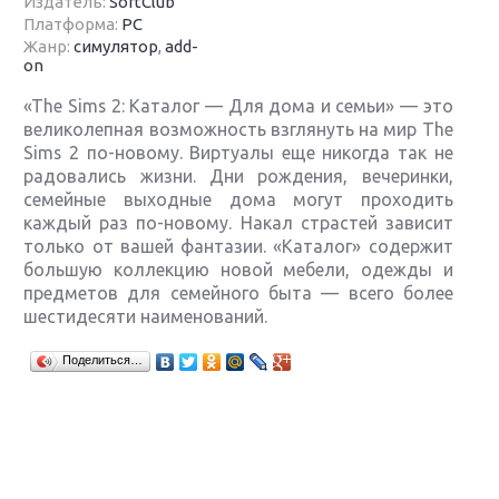
Издатель:
SoftClub
Платформа:
PC
Жанр:
симулятор
,
add-
on
«The Sims 2: Каталог — Для дома и семьи» — это
великолепная возможность взглянуть на мир The
Sims 2 по-новому. Виртуалы еще никогда так не
радовались жизни. Дни рождения, вечеринки,
семейные выходные дома могут проходить
каждый раз по-новому. Накал страстей зависит
только от вашей фантазии. «Каталог» содержит
большую коллекцию новой мебели, одежды и
предметов для семейного быта — всего более
шестидесяти наименований.
Крупнейшие релизы мая: Nintendo, Microsoft и
Поделиться…
Sony
Новинки для Nintendo Switch: Labo, South Park и
ремастер Dark Souls