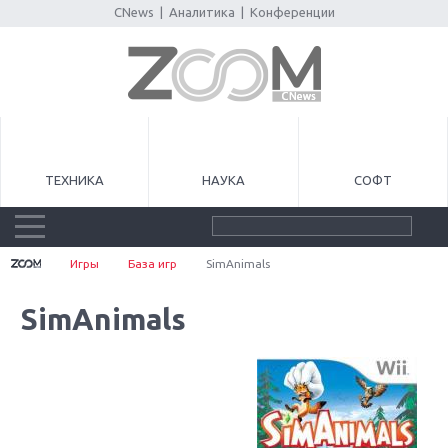
CNews
|
Аналитика
|
Конференции
ТЕХНИКА
НАУКА
СОФТ
Игры
База игр
SimAnimals
SimAnimals