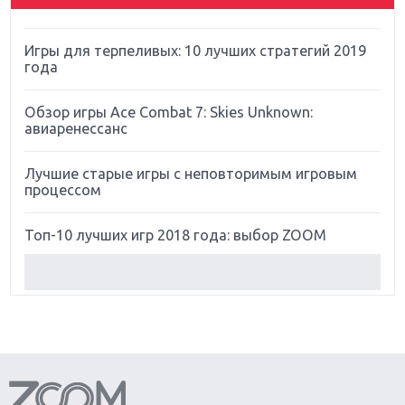
Far Cry 5: хвалить нельзя ругать
Игры для терпеливых: 10 лучших стратегий 2019
года
Обзор игры Ace Combat 7: Skies Unknown:
авиаренессанс
Лучшие старые игры с неповторимым игровым
процессом
Топ-10 лучших игр 2018 года: выбор ZOOM
Обзор Red Dead Redemption 2: действительно
игра года?
Первый в России обзор игры Starlink: Battle For
Atlas
Обзор игры Forza Horizon 4: вершина эволюции