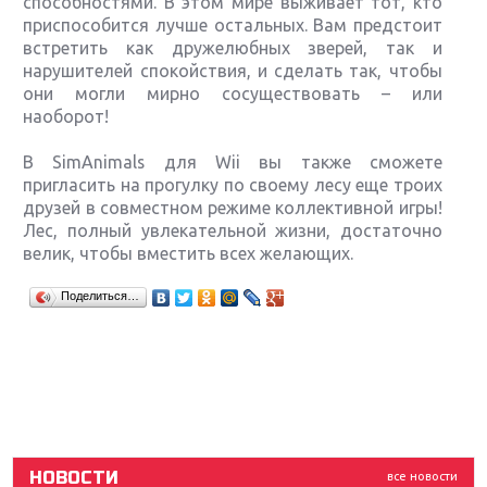
способностями. В этом мире выживает тот, кто
приспособится лучше остальных. Вам предстоит
встретить как дружелюбных зверей, так и
нарушителей спокойствия, и сделать так, чтобы
они могли мирно сосуществовать – или
наоборот!
В SimAnimals для Wii вы также сможете
пригласить на прогулку по своему лесу еще троих
друзей в совместном режиме коллективной игры!
Лес, полный увлекательной жизни, достаточно
велик, чтобы вместить всех желающих.
Крупнейшие релизы мая: Nintendo, Microsoft и
Поделиться…
Sony
Новинки для Nintendo Switch: Labo, South Park и
ремастер Dark Souls
God Of War: тотальный перезапуск серии
НОВОСТИ
все новости