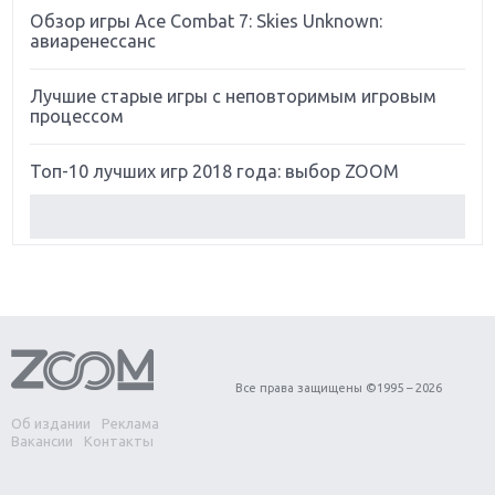
Обзор игры Ace Combat 7: Skies Unknown:
авиаренессанс
Лучшие старые игры с неповторимым игровым
процессом
Топ-10 лучших игр 2018 года: выбор ZOOM
Обзор Red Dead Redemption 2: действительно
игра года?
Первый в России обзор игры Starlink: Battle For
Atlas
Обзор игры Forza Horizon 4: вершина эволюции
Все права защищены ©1995 – 2026
Об издании
Реклама
Две важных новинки для консолей: Spider-Man и
Вакансии
Контакты
Divinity Original Sin 2