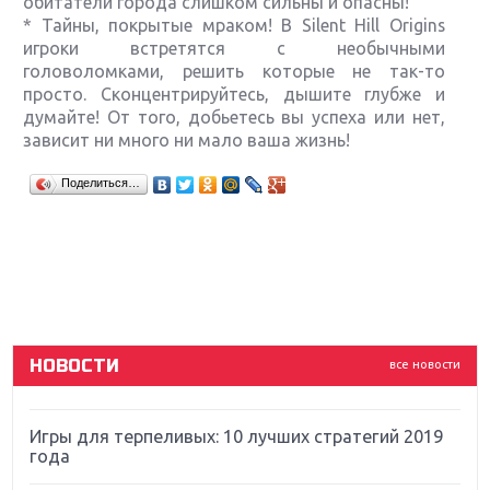
обитатели города слишком сильны и опасны!
* Тайны, покрытые мраком! В Silent Hill Origins
игроки встретятся с необычными
головоломками, решить которые не так-то
просто. Сконцентрируйтесь, дышите глубже и
думайте! От того, добьетесь вы успеха или нет,
зависит ни много ни мало ваша жизнь!
Крупнейшие релизы мая: Nintendo, Microsoft и
Поделиться…
Sony
Новинки для Nintendo Switch: Labo, South Park и
ремастер Dark Souls
God Of War: тотальный перезапуск серии
НОВОСТИ
все новости
Far Cry 5: хвалить нельзя ругать
Игры для терпеливых: 10 лучших стратегий 2019
года