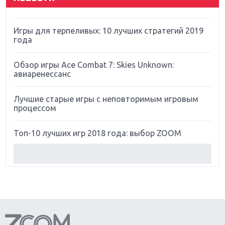
Far Cry 5: хвалить нельзя ругать
Игры для терпеливых: 10 лучших стратегий 2019
года
Обзор игры Ace Combat 7: Skies Unknown:
авиаренессанс
Лучшие старые игры с неповторимым игровым
процессом
Топ-10 лучших игр 2018 года: выбор ZOOM
Обзор Red Dead Redemption 2: действительно
игра года?
Первый в России обзор игры Starlink: Battle For
Atlas