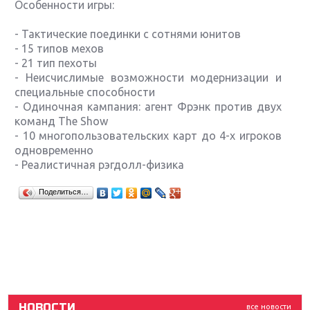
Особенности игры:
- Тактические поединки с сотнями юнитов
- 15 типов мехов
- 21 тип пехоты
- Неисчислимые возможности модернизации и
специальные способности
- Одиночная кампания: агент Фрэнк против двух
команд The Show
- 10 многопользовательских карт до 4-х игроков
одновременно
- Реалистичная рэгдолл-физика
Крупнейшие релизы мая: Nintendo, Microsoft и
Поделиться…
Sony
Новинки для Nintendo Switch: Labo, South Park и
ремастер Dark Souls
God Of War: тотальный перезапуск серии
НОВОСТИ
все новости