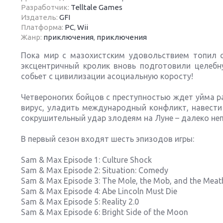
Разработчик:
Telltale Games
Издатель:
GFI
Платформа:
PC
,
Wii
Жанр:
приключения
,
приключения
Пока мир с мазохистским удовольствием топил 
Next
эксцентричный кролик вновь подготовили целебн
собьет с цивилизации асоциальную коросту!
Четвероногих бойцов с преступностью ждет уйма р
вирус, уладить международный конфликт, навести 
сокрушительный удар злодеям на Луне – далеко неп
В первый сезон входят шесть эпизодов игры:
Sam & Max Episode 1: Culture Shock
Sam & Max Episode 2: Situation: Comedy
Sam & Max Episode 3: The Mole, the Mob, and the Meat
Sam & Max Episode 4: Abe Lincoln Must Die
Sam & Max Episode 5: Reality 2.0
Sam & Max Episode 6: Bright Side of the Moon