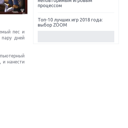
неповторимым игровым
процессом
Топ-10 лучших игр 2018 года:
выбор ZOOM
емый пес и
 пару дней
Обзор Red Dead Redemption 2:
действительно игра года?
мпьютерный
Первый в России обзор игры
 и нанести
Starlink: Battle For Atlas
Обзор игры Forza Horizon 4:
вершина эволюции
Две важных новинки для
консолей: Spider-Man и Divinity
Original Sin 2
Три крупных релиза для
гибридной консоли Switch