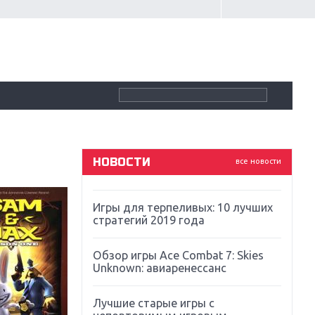
Крупнейшие релизы мая: Nintendo,
Microsoft и Sony
Новинки для Nintendo Switch:
Labo, South Park и ремастер Dark
Souls
God Of War: тотальный
перезапуск серии
НОВОСТИ
все новости
Far Cry 5: хвалить нельзя ругать
Игры для терпеливых: 10 лучших
стратегий 2019 года
Обзор игры Ace Combat 7: Skies
Unknown: авиаренессанс
Лучшие старые игры с