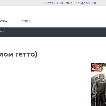
CNews
|
Аналитика
|
Конференции
АУКА
СОФТ
ЛОГ
елом гетто)