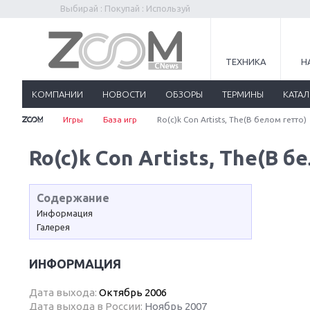
Выбирай : Покупай : Используй
ТЕХНИКА
Н
КОМПАНИИ
НОВОСТИ
ОБЗОРЫ
ТЕРМИНЫ
КАТА
Игры
База игр
Ro(c)k Con Artists, The(В белом гетто)
Ro(c)k Con Artists, The(В б
Содержание
Информация
Галерея
ИНФОРМАЦИЯ
Дата выхода:
Октябрь 2006
Дата выхода в России:
Ноябрь 2007