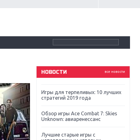
Крупнейшие релизы мая: Nintendo,
Microsoft и Sony
Новинки для Nintendo Switch:
Labo, South Park и ремастер Dark
Souls
God Of War: тотальный
перезапуск серии
НОВОСТИ
все новости
Far Cry 5: хвалить нельзя ругать
Игры для терпеливых: 10 лучших
стратегий 2019 года
Обзор игры Ace Combat 7: Skies
Unknown: авиаренессанс
Лучшие старые игры с