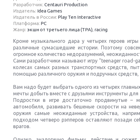
Разработчик:
Centauri Production
Издатель:
Idea Games
Издатель в России:
Play Ten Interactive
Платформа:
PC
Жанр:
экшн от третьего лица (TPA)
,
racing
Next
Кроме музыкального дара у четырех героев игры
различные сумасшедшие истории. Поэтому совсем
огромное количество недоразумений, неожиданност
Сами разработчики называют игру "teenager road-g
колесах самых разных транспортных средств, пыт
помощью различного оружия и подручных средств, 
Вам надо будет выбрать одного из четырех главных
мечты добыть вместе с друзьями инструменты для с
Подростки в игре достаточно продвинутые – мо
автомобиля, развивать бешеные скорости на неве
оружия самые неожиданные устройства, наприм
подходом четверо рэпперов оставляют позади се
врагов.
Однако, аналогично фильму, действие и сюжет 