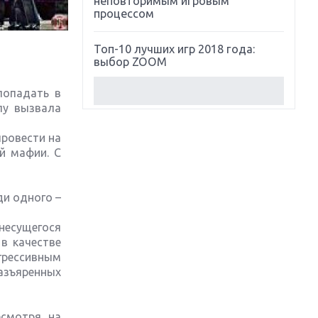
неповторимым игровым
процессом
Топ-10 лучших игр 2018 года:
выбор ZOOM
попадать в
Обзор Red Dead Redemption 2:
пу вызвала
действительно игра года?
провести на
Первый в России обзор игры
й мафии. С
Starlink: Battle For Atlas
Обзор игры Forza Horizon 4:
ди одного –
вершина эволюции
несущегося
в качестве
Две важных новинки для
консолей: Spider-Man и Divinity
грессивным
Original Sin 2
азъяренных
Три крупных релиза для
гибридной консоли Switch
есмотря на