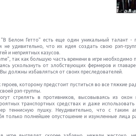
 "В Белом Гетто" есть еще один уникальный талант - 
 не удивительно, что их идея создать свою рэп-груп
ей и неприятных казусов.
ame", так как большую часть времени в игре необходимо 
аясь ускользнуть от злобствующих фермеров и главаре
Вы должны избавляться от своих преследователей.
 героев, которому предстоит пуститься во все тяжкие ра
воей рэп-группы.
гут стрелять в противников, высовываясь из окон 
роятных транспортных средствах и даже использовать 
ер теннисную пушку. Неудивительно, что с таким а
бя только полнейшее опустошение и изумленные лица р
в игре выглядят скорее забавно, нежели жестоко, н