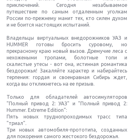
приключений. Сегодня незабываемое
путешествие по самым отдаленным уголкам
России по-прежнему манит тех, кто силен духом
и не боится настоящих испытаний.
Владельцы виртуальных внедорожников УАЗ и
HUMMER готовы бросить суровому, но
прекрасному краю новый вызов. Дремучие леса с
нехожеными тропами, болотные топи и
скалистые утесы - вот она, истинная романтика
бездорожья! Закаляйте характер и набирайтесь
терпения: гордая и своенравная Сибирь ждет,
когда вы откликнетесь на ее призыв.
Только для обладателей автосимуляторов
"Полный привод 2: УАЗ" и "Полный привод 2:
Hummer. Extreme Edition":
Пять новых труднопроходимых трасс типа
"триал".
Три новых автомобиля-прототипа, созданных
для покорения самого жестокого бездорожья.