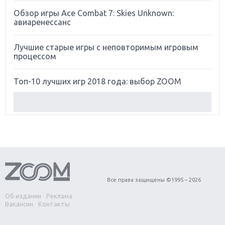
Обзор игры Ace Combat 7: Skies Unknown:
авиаренессанс
Лучшие старые игры с неповторимым игровым
процессом
Топ-10 лучших игр 2018 года: выбор ZOOM
Обзор Red Dead Redemption 2: действительно
игра года?
Первый в России обзор игры Starlink: Battle For
Atlas
Обзор игры Forza Horizon 4: вершина эволюции
Все права защищены ©1995 – 2026
Об издании
Реклама
Две важных новинки для консолей: Spider-Man и
Вакансии
Контакты
Divinity Original Sin 2