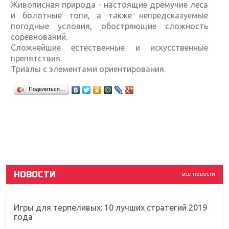
Живописная природа - настоящие дремучие леса
и болотные топи, а также непредсказуемые
погодные условия, обостряющие сложность
соревнований.
Сложнейшие естественные и искусственные
препятствия.
Триалы с элементами ориентирования.
Крупнейшие релизы мая: Nintendo, Microsoft и
Поделиться…
Sony
Новинки для Nintendo Switch: Labo, South Park и
ремастер Dark Souls
God Of War: тотальный перезапуск серии
НОВОСТИ
все новости
Far Cry 5: хвалить нельзя ругать
Игры для терпеливых: 10 лучших стратегий 2019
года