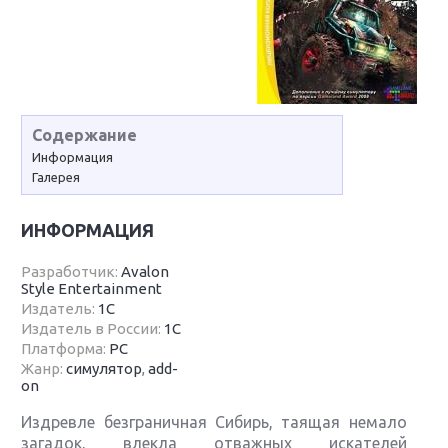
Содержание
Информация
Галерея
ИНФОРМАЦИЯ
Разработчик:
Avalon
Style Entertainment
Издатель:
1С
Издатель в России:
1С
Платформа:
PC
Жанр:
симулятор
,
add-
on
Издревле безграничная Сибирь, таящая немало
загадок, влекла отважных искателей