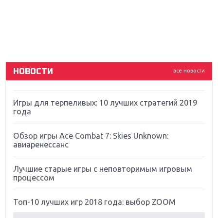
Новинки для Nintendo Switch: Labo, South Park и
ремастер Dark Souls
God Of War: тотальный перезапуск серии
НОВОСТИ
все новости
Far Cry 5: хвалить нельзя ругать
Игры для терпеливых: 10 лучших стратегий 2019
года
Обзор игры Ace Combat 7: Skies Unknown:
авиаренессанс
Лучшие старые игры с неповторимым игровым
процессом
Топ-10 лучших игр 2018 года: выбор ZOOM