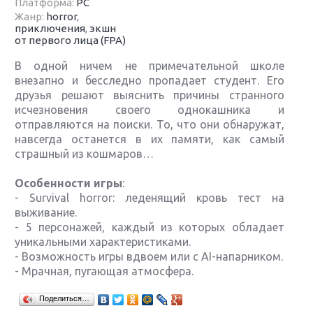
Платформа:
PC
Жанр:
horror
,
приключения
,
экшн
от первого лица (FPA)
В одной ничем не примечательной школе
внезапно и бесследно пропадает студент. Его
друзья решают выяснить причины странного
исчезновения своего однокашника и
отправляются на поиски. То, что они обнаружат,
навсегда останется в их памяти, как самый
страшный из кошмаров…
Особенности игры
:
- Survival horror: леденящий кровь тест на
выживание.
- 5 персонажей, каждый из которых обладает
уникальными характеристиками.
- Возможность игры вдвоем или с AI-напарником.
- Мрачная, пугающая атмосфера.
Крупнейшие релизы мая: Nintendo, Microsoft и
Поделиться…
Sony