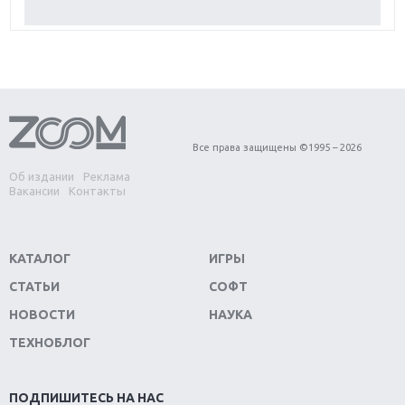
Обзор Red Dead Redemption 2: действительно
игра года?
Первый в России обзор игры Starlink: Battle For
Atlas
Обзор игры Forza Horizon 4: вершина эволюции
Все права защищены ©1995 – 2026
Об издании
Реклама
Две важных новинки для консолей: Spider-Man и
Вакансии
Контакты
Divinity Original Sin 2
Три крупных релиза для гибридной консоли
КАТАЛОГ
ИГРЫ
Switch
СТАТЬИ
СОФТ
Обзор игры The Crew 2: покорение Америки
НОВОСТИ
НАУКА
ТЕХНОБЛОГ
Важнейшие анонсы E3 2018
Крупнейшие релизы мая: Nintendo, Microsoft и
ПОДПИШИТЕСЬ НА НАС