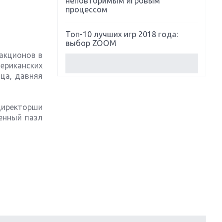
неповторимым игровым
процессом
Топ-10 лучших игр 2018 года:
выбор ZOOM
акционов в
мериканских
Обзор Red Dead Redemption 2:
ица, давняя
действительно игра года?
Первый в России обзор игры
директорши
Starlink: Battle For Atlas
енный пазл
Обзор игры Forza Horizon 4:
вершина эволюции
Две важных новинки для
консолей: Spider-Man и Divinity
Original Sin 2
Три крупных релиза для
гибридной консоли Switch