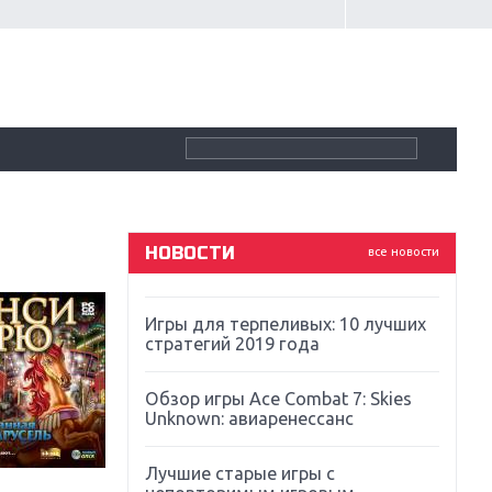
Крупнейшие релизы мая: Nintendo,
Microsoft и Sony
Новинки для Nintendo Switch:
Labo, South Park и ремастер Dark
Souls
God Of War: тотальный
перезапуск серии
НОВОСТИ
все новости
Far Cry 5: хвалить нельзя ругать
Игры для терпеливых: 10 лучших
стратегий 2019 года
Обзор игры Ace Combat 7: Skies
Unknown: авиаренессанс
Лучшие старые игры с