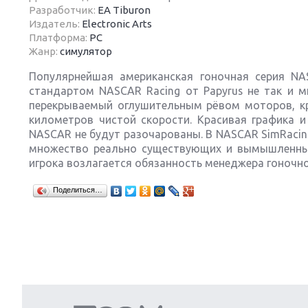
Разработчик:
EA Tiburon
Издатель:
Electronic Arts
Платформа:
PC
Жанр:
симулятор
Популярнейшая американская гоночная серия NAS
Next
стандартом NASCAR Racing от Papyrus не так и м
перекрываемый оглушительным рёвом моторов, кр
километров чистой скорости. Красивая графика 
NASCAR не будут разочарованы. В NASCAR SimRacing
множество реально существующих и вымышленных
игрока возлагается обязанность менеджера гоночн
Поделиться…