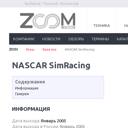
Выбирай : Покупай : Используй
ТЕХНИКА
Н
КОМПАНИИ
НОВОСТИ
ОБЗОРЫ
ТЕРМИНЫ
КАТА
Игры
База игр
NASCAR SimRacing
NASCAR SimRacing
Содержание
Информация
Галерея
ИНФОРМАЦИЯ
Дата выхода:
Январь 2005
Дата выхода в России:
Январь 2005