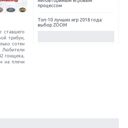
неповторимым игровым
процессом
Топ-10 лучших игр 2018 года:
выбор ZOOM
е ставшего
ой трибун,
Обзор Red Dead Redemption 2:
лько сотен
действительно игра года?
. Любители
42 гонщика,
Первый в России обзор игры
м на плечи
Starlink: Battle For Atlas
Обзор игры Forza Horizon 4:
вершина эволюции
Две важных новинки для
консолей: Spider-Man и Divinity
Original Sin 2
Три крупных релиза для
гибридной консоли Switch