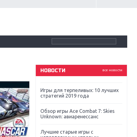
Крупнейшие релизы мая: Nintendo,
Microsoft и Sony
Новинки для Nintendo Switch:
Labo, South Park и ремастер Dark
Souls
God Of War: тотальный
перезапуск серии
НОВОСТИ
все новости
Far Cry 5: хвалить нельзя ругать
Игры для терпеливых: 10 лучших
стратегий 2019 года
Обзор игры Ace Combat 7: Skies
Unknown: авиаренессанс
Лучшие старые игры с