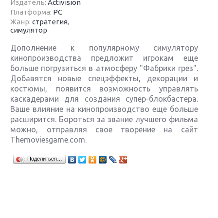
Издатель:
Activision
Платформа:
PC
Жанр:
стратегия
,
симулятор
Дополнение к популярному симулятору
кинопроизводства предложит игрокам еще
больше погрузиться в атмосферу "Фабрики грез".
Добавятся новые спецэффекты, декорации и
костюмы, появится возможность управлять
каскадерами для создания супер-блокбастера.
Ваше влияние на кинопроизводство еще больше
расширится. Бороться за звание лучшего фильма
можно, отправляя свое творение на сайт
Themoviesgame.com.
Крупнейшие релизы мая: Nintendo, Microsoft и
Поделиться…
Sony
Новинки для Nintendo Switch: Labo, South Park и
ремастер Dark Souls