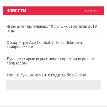
God Of War: тотальный перезапуск серии
НОВОСТИ
все новости
Far Cry 5: хвалить нельзя ругать
Игры для терпеливых: 10 лучших стратегий 2019
года
Обзор игры Ace Combat 7: Skies Unknown:
авиаренессанс
Лучшие старые игры с неповторимым игровым
процессом
Топ-10 лучших игр 2018 года: выбор ZOOM
Обзор Red Dead Redemption 2: действительно
игра года?
Первый в России обзор игры Starlink: Battle For