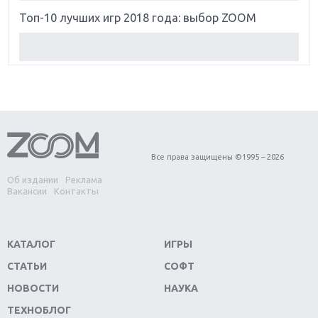
Топ-10 лучших игр 2018 года: выбор ZOOM
Обзор Red Dead Redemption 2: действительно
игра года?
Первый в России обзор игры Starlink: Battle For
Atlas
Обзор игры Forza Horizon 4: вершина эволюции
Все права защищены ©1995 – 2026
Об издании
Реклама
Две важных новинки для консолей: Spider-Man и
Вакансии
Контакты
Divinity Original Sin 2
Три крупных релиза для гибридной консоли
КАТАЛОГ
ИГРЫ
Switch
СТАТЬИ
СОФТ
Обзор игры The Crew 2: покорение Америки
НОВОСТИ
НАУКА
ТЕХНОБЛОГ
Важнейшие анонсы E3 2018