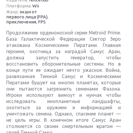
Платформа:
Wii
Жанр:
экшн от
первого лица (FPA)
,
приключения
,
FPS
Продолжение орденоносной серии Metroid Prime.
База Галактической Федерации Сектор Зеро
атакована Космическими Пиратами. Главная
героиня, охотница за наградой Самус Аран,
должна запустить генератор, чтобы
восстановить оборонительные системы. Но в
конце пути ее ожидает нечто ужасное. Война,
развязанная Темной Самус и Космическими
Пиратами бушует на многих планетах, которые
они пытаются загрязнить семенами Фазона.
Игроки используют вимоут и нунчак чтобы
исследовать инопланетные ландшафты,
охотиться за оружием и информацией и
уничтожать семена. Однако, спасение планет —
не цель игры. В конечном итоге Самус Аран
столкнется со своим смертельным врагом —
своей Темной Самус.