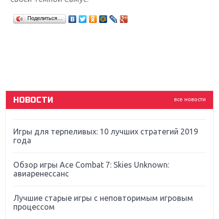
Крупнейшие релизы мая: Nintendo, Microsoft и
Поделиться…
Sony
Новинки для Nintendo Switch: Labo, South Park и
ремастер Dark Souls
God Of War: тотальный перезапуск серии
НОВОСТИ
все новости
Far Cry 5: хвалить нельзя ругать
Игры для терпеливых: 10 лучших стратегий 2019
года
Обзор игры Ace Combat 7: Skies Unknown:
авиаренессанс
Лучшие старые игры с неповторимым игровым
процессом