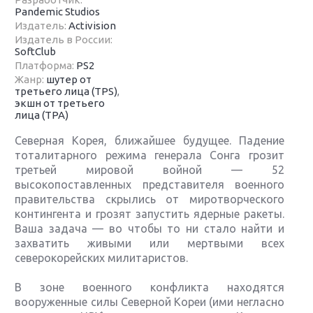
Pandemic Studios
Издатель:
Activision
Издатель в России:
SoftClub
Платформа:
PS2
Жанр:
шутер от
третьего лица (TPS)
,
экшн от третьего
лица (TPA)
Северная Корея, ближайшее будущее. Падение
тоталитарного режима генерала Сонга грозит
третьей мировой войной — 52
высокопоставленных представителя военного
правительства скрылись от миротворческого
контингента и грозят запустить ядерные ракеты.
Ваша задача — во чтобы то ни стало найти и
захватить живыми или мертвыми всех
северокорейских милитаристов.
В зоне военного конфликта находятся
вооруженные силы Северной Кореи (ими негласно