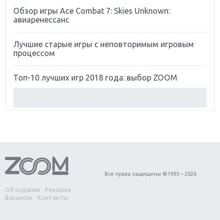
Обзор игры Ace Combat 7: Skies Unknown:
авиаренессанс
Лучшие старые игры с неповторимым игровым
процессом
Топ-10 лучших игр 2018 года: выбор ZOOM
Обзор Red Dead Redemption 2: действительно
игра года?
Первый в России обзор игры Starlink: Battle For
Atlas
Обзор игры Forza Horizon 4: вершина эволюции
Все права защищены ©1995 – 2026
Об издании
Реклама
Две важных новинки для консолей: Spider-Man и
Вакансии
Контакты
Divinity Original Sin 2