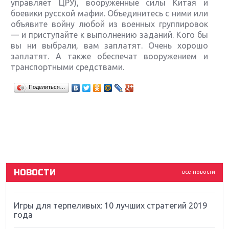
управляет ЦРУ), вооруженные силы Китая и
боевики русской мафии. Объединитесь с ними или
объявите войну любой из военных группировок
— и приступайте к выполнению заданий. Кого бы
вы ни выбрали, вам заплатят. Очень хорошо
заплатят. А также обеспечат вооружением и
транспортными средствами.
Крупнейшие релизы мая: Nintendo, Microsoft и
Поделиться…
Sony
Новинки для Nintendo Switch: Labo, South Park и
ремастер Dark Souls
God Of War: тотальный перезапуск серии
НОВОСТИ
все новости
Far Cry 5: хвалить нельзя ругать
Игры для терпеливых: 10 лучших стратегий 2019
года