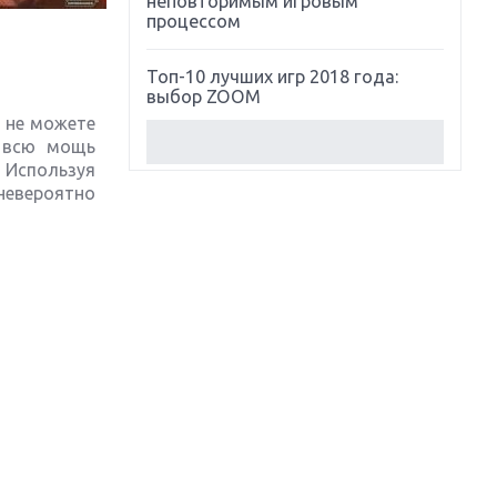
неповторимым игровым
процессом
Топ-10 лучших игр 2018 года:
выбор ZOOM
 не можете
х всю мощь
Обзор Red Dead Redemption 2:
 Используя
действительно игра года?
невероятно
Первый в России обзор игры
Starlink: Battle For Atlas
Обзор игры Forza Horizon 4:
вершина эволюции
Две важных новинки для
консолей: Spider-Man и Divinity
Original Sin 2
Три крупных релиза для
гибридной консоли Switch