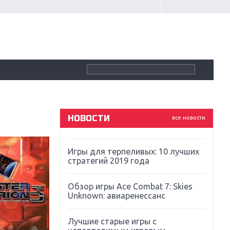
Крупнейшие релизы мая: Nintendo,
Microsoft и Sony
Новинки для Nintendo Switch:
Labo, South Park и ремастер Dark
Souls
God Of War: тотальный
перезапуск серии
НОВОСТИ
все новости
Far Cry 5: хвалить нельзя ругать
Игры для терпеливых: 10 лучших
стратегий 2019 года
Обзор игры Ace Combat 7: Skies
Unknown: авиаренессанс
Лучшие старые игры с