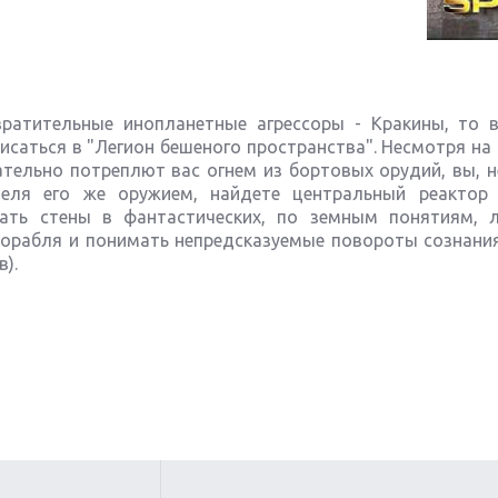
вратительные инопланетные агрессоры - Кракины, то 
саться в "Легион бешеного пространства". Несмотря на 
тельно потреплют вас огнем из бортовых орудий, вы, н
теля его же оружием, найдете центральный реактор
ать стены в фантастических, по земным понятиям, л
корабля и понимать непредсказуемые повороты сознания
в).