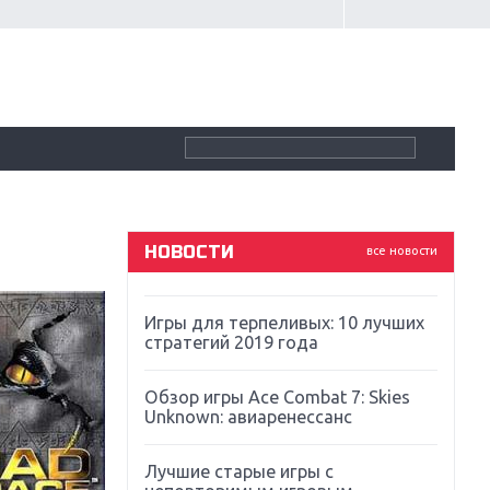
Крупнейшие релизы мая: Nintendo,
Microsoft и Sony
Новинки для Nintendo Switch:
Labo, South Park и ремастер Dark
Souls
God Of War: тотальный
перезапуск серии
НОВОСТИ
все новости
Far Cry 5: хвалить нельзя ругать
Игры для терпеливых: 10 лучших
стратегий 2019 года
Обзор игры Ace Combat 7: Skies
Unknown: авиаренессанс
Лучшие старые игры с