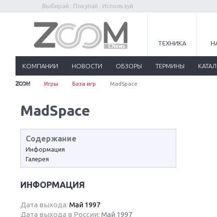
Выбирай : Покупай : Используй
ТЕХНИКА
Н
КОМПАНИИ
НОВОСТИ
ОБЗОРЫ
ТЕРМИНЫ
КАТА
Игры
База игр
MadSpace
MadSpace
Содержание
Информация
Галерея
ИНФОРМАЦИЯ
Дата выхода:
Май 1997
Дата выхода в России:
Май 1997