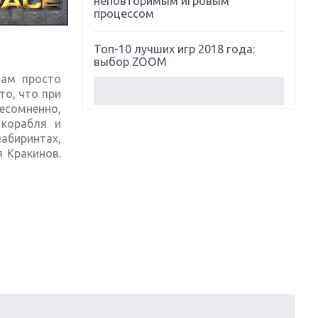
неповторимым игровым
процессом
Топ-10 лучших игр 2018 года:
выбор ZOOM
вам просто
то, что при
Обзор Red Dead Redemption 2:
есомненно,
действительно игра года?
 корабля и
абиринтах,
Первый в России обзор игры
 Кракинов.
Starlink: Battle For Atlas
Обзор игры Forza Horizon 4:
вершина эволюции
Две важных новинки для
консолей: Spider-Man и Divinity
Original Sin 2
Три крупных релиза для
гибридной консоли Switch