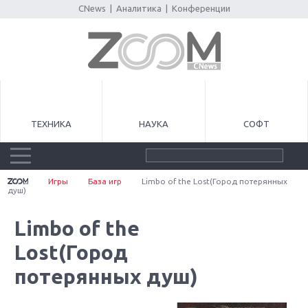
CNews
|
Аналитика
|
Конференции
ТЕХНИКА
НАУКА
СОФТ
Игры
База игр
Limbo of the Lost(Город потерянных
душ)
Limbo of the
Lost(Город
потерянных душ)