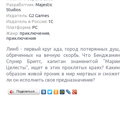
Разработчик:
Majestic
Studios
Издатель:
G2 Games
Издатель в России:
1С
Платформа:
PC
Жанр:
приключения
,
приключения
Лимб - первый круг ада, город потерянных душ,
обреченных на вечную скорбь. Что Бенджамин
Спунер Бриггс, капитан знаменитой "Марии
Целесты", ищет в этих проклятых краях? Каким
образом живой проник в мир мертвых и сможет
ли он исполнить свое предназначение?
Крупнейшие релизы мая: Nintendo, Microsoft и
Поделиться…
Sony
Новинки для Nintendo Switch: Labo, South Park и
ремастер Dark Souls
God Of War: тотальный перезапуск серии