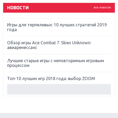
НОВОСТИ
все новости
Far Cry 5: хвалить нельзя ругать
Игры для терпеливых: 10 лучших стратегий 2019
года
Обзор игры Ace Combat 7: Skies Unknown:
авиаренессанс
Лучшие старые игры с неповторимым игровым
процессом
Топ-10 лучших игр 2018 года: выбор ZOOM
Обзор Red Dead Redemption 2: действительно
игра года?
Первый в России обзор игры Starlink: Battle For
Atlas