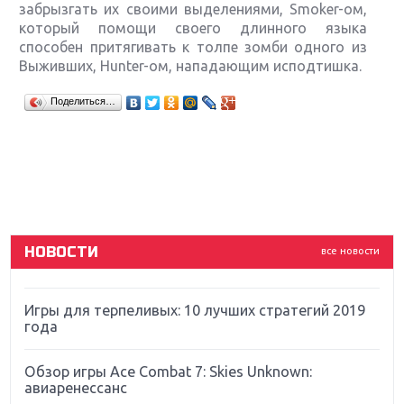
забрызгать их своими выделениями, Smoker-ом,
который помощи своего длинного языка
способен притягивать к толпе зомби одного из
Выживших, Hunter-ом, нападающим исподтишка.
Крупнейшие релизы мая: Nintendo, Microsoft и
Поделиться…
Sony
Новинки для Nintendo Switch: Labo, South Park и
ремастер Dark Souls
God Of War: тотальный перезапуск серии
НОВОСТИ
все новости
Far Cry 5: хвалить нельзя ругать
Игры для терпеливых: 10 лучших стратегий 2019
года
Обзор игры Ace Combat 7: Skies Unknown:
авиаренессанс