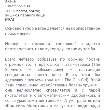
Akella
Платформа:
PC
Жанр:
horror
,
horror
,
экшн от первого лица
(FPA)
Основной упор в игре делается на кооперативное
прохождение.
Игроку в компании товарищей придется
противостоять целому городу, полному зомби.
Всего четверо собратьев по оружию против
огромной толпы врагов. Хотя эта четверка (The
Survivors – «Выжившие») – настоящие
специалисты своего дела. Взять хотя бы
«девушку с ружьем» (она же – The Gun Girl). Этой
леди совершенно несвойственна боязнь оружия –
она великолепно справляется и с парой
пистолетов, и с автоматическим дробовиком, и
со штурмовыми винтовками. А уж гранаты или
«Коктейль Молотова» в ее руках выглядят куда