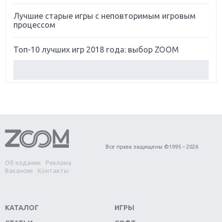
Лучшие старые игры с неповторимым игровым
процессом
Топ-10 лучших игр 2018 года: выбор ZOOM
Обзор Red Dead Redemption 2: действительно
игра года?
Первый в России обзор игры Starlink: Battle For
Atlas
Обзор игры Forza Horizon 4: вершина эволюции
Все права защищены ©1995 – 2026
Об издании
Реклама
Две важных новинки для консолей: Spider-Man и
Вакансии
Контакты
Divinity Original Sin 2
Три крупных релиза для гибридной консоли
КАТАЛОГ
ИГРЫ
Switch