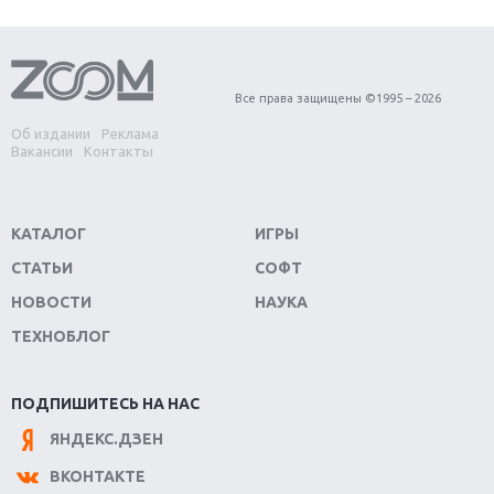
Первый в России обзор игры Starlink: Battle For
Atlas
Обзор игры Forza Horizon 4: вершина эволюции
Все права защищены ©1995 – 2026
Об издании
Реклама
Две важных новинки для консолей: Spider-Man и
Вакансии
Контакты
Divinity Original Sin 2
Три крупных релиза для гибридной консоли
КАТАЛОГ
ИГРЫ
Switch
СТАТЬИ
СОФТ
Обзор игры The Crew 2: покорение Америки
НОВОСТИ
НАУКА
ТЕХНОБЛОГ
Важнейшие анонсы E3 2018
Крупнейшие релизы мая: Nintendo, Microsoft и
ПОДПИШИТЕСЬ НА НАС
Sony
ЯНДЕКС.ДЗЕН
Новинки для Nintendo Switch: Labo, South Park и
ВКОНТАКТЕ