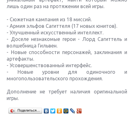
лишь один раз на протяжении всей игры.
- Сюжетная кампания из 18 миссий.
- Армия эльфов Сагиттеля (17 новых юнитов).
- Улучшенный искусственный интеллект.
- Доселе незнакомые герои - Лорд Сагиттель и
волшебница Гильвен.
- Новые способности персонажей, заклинания и
артефакты.
- Усовершенствованный интерфейс.
- Новые уровни для одиночного и
многопользовательского прохождения.
Дополнение не требует наличия оригинальной
игры.
Крупнейшие релизы мая: Nintendo, Microsoft и
Поделиться…
Sony
Новинки для Nintendo Switch: Labo, South Park и
ремастер Dark Souls