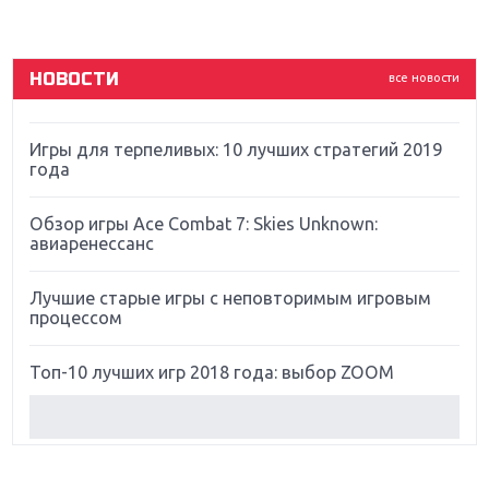
God Of War: тотальный перезапуск серии
НОВОСТИ
все новости
Far Cry 5: хвалить нельзя ругать
Игры для терпеливых: 10 лучших стратегий 2019
года
Обзор игры Ace Combat 7: Skies Unknown:
авиаренессанс
Лучшие старые игры с неповторимым игровым
процессом
Топ-10 лучших игр 2018 года: выбор ZOOM
Обзор Red Dead Redemption 2: действительно
игра года?