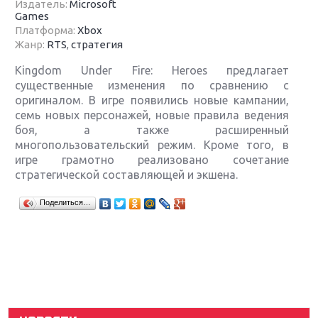
Издатель:
Microsoft
Games
Платформа:
Xbox
Жанр:
RTS
,
стратегия
Kingdom Under Fire: Heroes предлагает
существенные изменения по сравнению с
оригиналом. В игре появились новые кампании,
семь новых персонажей, новые правила ведения
боя, а также расширенный
многопользовательский режим. Кроме того, в
игре грамотно реализовано сочетание
стратегической составляющей и экшена.
Крупнейшие релизы мая: Nintendo, Microsoft и
Поделиться…
Sony
Новинки для Nintendo Switch: Labo, South Park и
ремастер Dark Souls
God Of War: тотальный перезапуск серии