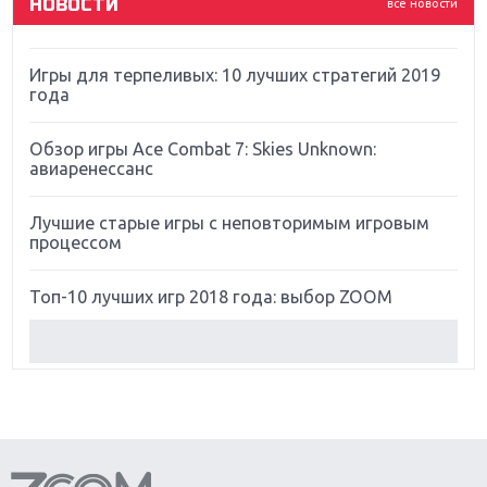
НОВОСТИ
все новости
Far Cry 5: хвалить нельзя ругать
Игры для терпеливых: 10 лучших стратегий 2019
года
Обзор игры Ace Combat 7: Skies Unknown:
авиаренессанс
Лучшие старые игры с неповторимым игровым
процессом
Топ-10 лучших игр 2018 года: выбор ZOOM
Обзор Red Dead Redemption 2: действительно
игра года?
Первый в России обзор игры Starlink: Battle For
Atlas