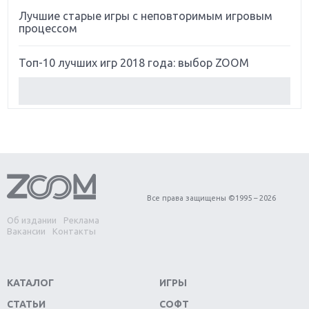
Лучшие старые игры с неповторимым игровым
процессом
Топ-10 лучших игр 2018 года: выбор ZOOM
Обзор Red Dead Redemption 2: действительно
игра года?
Первый в России обзор игры Starlink: Battle For
Atlas
Обзор игры Forza Horizon 4: вершина эволюции
Все права защищены ©1995 – 2026
Об издании
Реклама
Две важных новинки для консолей: Spider-Man и
Вакансии
Контакты
Divinity Original Sin 2
Три крупных релиза для гибридной консоли
КАТАЛОГ
ИГРЫ
Switch
СТАТЬИ
СОФТ