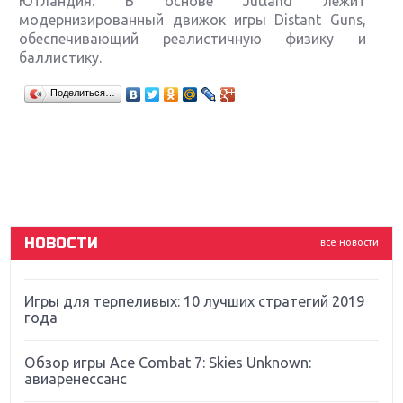
Ютландия. В основе Jutland лежит
модернизированный движок игры Distant Guns,
обеспечивающий реалистичную физику и
баллистику.
Крупнейшие релизы мая: Nintendo, Microsoft и
Поделиться…
Sony
Новинки для Nintendo Switch: Labo, South Park и
ремастер Dark Souls
God Of War: тотальный перезапуск серии
НОВОСТИ
все новости
Far Cry 5: хвалить нельзя ругать
Игры для терпеливых: 10 лучших стратегий 2019
года
Обзор игры Ace Combat 7: Skies Unknown:
авиаренессанс