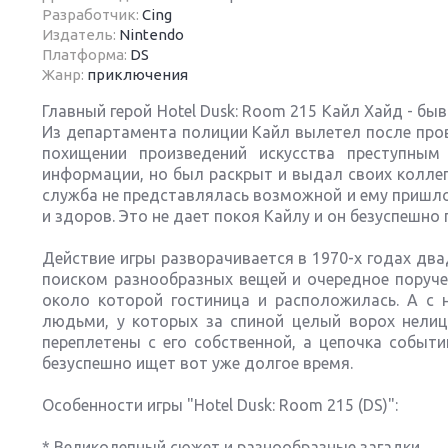
Разработчик:
Cing
Издатель:
Nintendo
Платформа:
DS
Жанр:
приключения
Главный герой Hotel Dusk: Room 215 Кайл Хайд - бы
Next
Из департамента полиции Кайл вылетел после пров
похищении произведений искусства преступным
информации, но был раскрыт и выдал своих коллег,
служба не представлялась возможной и ему пришлось
и здоров. Это не дает покоя Кайлу и он безуспешно
Действие игры разворачивается в 1970-х годах дв
поиском разнообразных вещей и очередное поручен
около которой гостиница и расположилась. А с н
людьми, у которых за спиной целый ворох нелиц
переплетены с его собственной, а цепочка событи
безуспешно ищет вот уже долгое время.
Особенности игры "Hotel Dusk: Room 215 (DS)":
* Великолепный сюжет и разнообразные загадки.