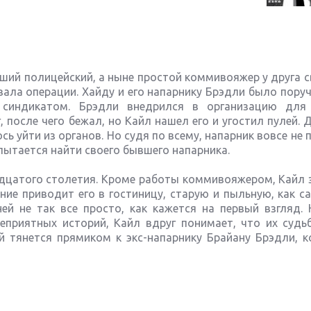
вший полицейский, а ныне простой коммивояжер у друга с
ала операции. Хайду и его напарнику Брэдли было пору
 синдикатом. Брэдли внедрился в организацию для
 после чего бежал, но Кайл нашел его и угостил пулей.
 уйти из органов. Но судя по всему, напарник вовсе не п
 пытается найти своего бывшего напарника.
адцатого столетия. Кроме работы коммивояжером, Кайл 
ие приводит его в гостиницу, старую и пыльную, как с
ей не так все просто, как кажется на первый взгляд. 
еприятных историй, Кайл вдруг понимает, что их судь
й тянется прямиком к экс-напарнику Брайану Брэдли, к