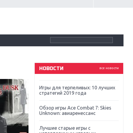
Крупнейшие релизы мая: Nintendo,
Microsoft и Sony
Новинки для Nintendo Switch:
Labo, South Park и ремастер Dark
Souls
God Of War: тотальный
перезапуск серии
НОВОСТИ
все новости
Far Cry 5: хвалить нельзя ругать
Игры для терпеливых: 10 лучших
стратегий 2019 года
Обзор игры Ace Combat 7: Skies
Unknown: авиаренессанс
Лучшие старые игры с