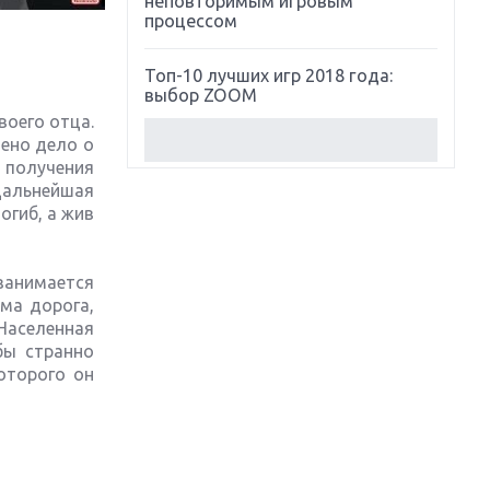
неповторимым игровым
процессом
Топ-10 лучших игр 2018 года:
выбор ZOOM
воего отца.
чено дело о
Обзор Red Dead Redemption 2:
 получения
действительно игра года?
 Дальнейшая
огиб, а жив
Первый в России обзор игры
Starlink: Battle For Atlas
занимается
Обзор игры Forza Horizon 4:
ама дорога,
вершина эволюции
Населенная
бы странно
Две важных новинки для
оторого он
консолей: Spider-Man и Divinity
Original Sin 2
Три крупных релиза для
гибридной консоли Switch