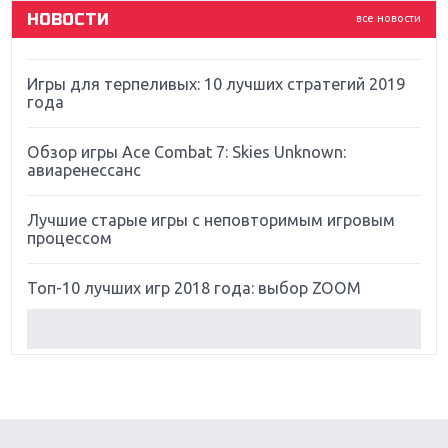
НОВОСТИ
все новости
Far Cry 5: хвалить нельзя ругать
Игры для терпеливых: 10 лучших стратегий 2019
года
Обзор игры Ace Combat 7: Skies Unknown:
авиаренессанс
Лучшие старые игры с неповторимым игровым
процессом
Топ-10 лучших игр 2018 года: выбор ZOOM
Обзор Red Dead Redemption 2: действительно
игра года?
Первый в России обзор игры Starlink: Battle For
Atlas