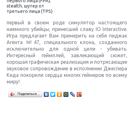
первого лица (FPA)
,
stealth
,
шутер от
третьего лица (TPS)
первый в своем роде симулятор настоящего
наемного убийцы, принесший славу IO Interactive.
Игра предлагает Вам примерить на себя пиджак
Агента №47, специального клона, созданного
исключительно для одной цели - убивать.
Интересный геймплей, завлекающий сюжет,
хорошая графическая реализация и потрясающее
звуковое сопровождение в исполнении Джеспера
Кида покорили сердца многих геймеров по всему
миру!
Крупнейшие релизы мая: Nintendo, Microsoft и
Поделиться…
Sony
Новинки для Nintendo Switch: Labo, South Park и
ремастер Dark Souls
God Of War: тотальный перезапуск серии