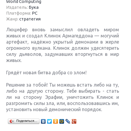
World Computing
Издатель:
Бука
Платформа:
PC
Жанр:
стратегия
Люцифер вновь замыслил овладеть миром
живых и создал Клинок Армагеддона — могучий
артефакт, надёжно укрытый демонами в жерле
огромного вулкана. Клинок должен удесятерить
силу дьяволов, задумавших вторгнуться в мир
живых.
Грядёт новая битва добра со злом!
Решение за тобой! Ты можешь встать либо на ту,
либо на другую сторону. Тебе выбирать - стать
ли на сторону Эрафии, уничтожить Клинок и
разгромить силы зла, или, воспользовавшись им,
установить новый демонический порядок.
Крупнейшие релизы мая: Nintendo, Microsoft и
Поделиться…
Sony