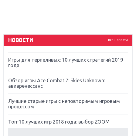
Новинки для Nintendo Switch: Labo, South Park и
ремастер Dark Souls
God Of War: тотальный перезапуск серии
НОВОСТИ
все новости
Far Cry 5: хвалить нельзя ругать
Игры для терпеливых: 10 лучших стратегий 2019
года
Обзор игры Ace Combat 7: Skies Unknown:
авиаренессанс
Лучшие старые игры с неповторимым игровым
процессом
Топ-10 лучших игр 2018 года: выбор ZOOM