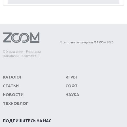
Обзор Red Dead Redemption 2: действительно
игра года?
Первый в России обзор игры Starlink: Battle For
Atlas
Обзор игры Forza Horizon 4: вершина эволюции
Все права защищены ©1995 – 2026
Об издании
Реклама
Две важных новинки для консолей: Spider-Man и
Вакансии
Контакты
Divinity Original Sin 2
Три крупных релиза для гибридной консоли
КАТАЛОГ
ИГРЫ
Switch
СТАТЬИ
СОФТ
Обзор игры The Crew 2: покорение Америки
НОВОСТИ
НАУКА
ТЕХНОБЛОГ
Важнейшие анонсы E3 2018
Крупнейшие релизы мая: Nintendo, Microsoft и
ПОДПИШИТЕСЬ НА НАС
Sony