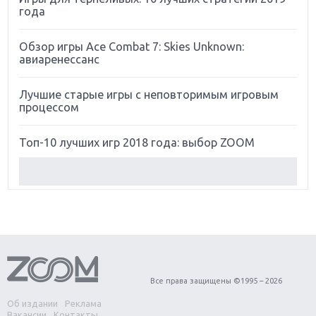
года
Обзор игры Ace Combat 7: Skies Unknown:
авиаренессанс
Лучшие старые игры с неповторимым игровым
процессом
Топ-10 лучших игр 2018 года: выбор ZOOM
Обзор Red Dead Redemption 2: действительно
игра года?
Первый в России обзор игры Starlink: Battle For
Atlas
Обзор игры Forza Horizon 4: вершина эволюции
Все права защищены ©1995 – 2026
Об издании
Реклама
Две важных новинки для консолей: Spider-Man и
Вакансии
Контакты