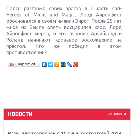
Полсе разгрома своих врагов в I части саги
Heroes of Might and Magic, Лорд Айронфист
обосновался в своём имении Энрот. После 25 лет
мира на Земле опять восцарился хаос. Лорд
Айронфист мёртв, и его сыновья Арчибальд и
Роланд начинают кровавое восхождение на
престол. Кто же победит в этом
противостоянии?
Крупнейшие релизы мая: Nintendo, Microsoft и
Поделиться…
Sony
Новинки для Nintendo Switch: Labo, South Park и
ремастер Dark Souls
God Of War: тотальный перезапуск серии
НОВОСТИ
все новости
Far Cry 5: хвалить нельзя ругать
Игры для терпеливых: 10 лучших стратегий 2019