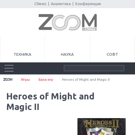
CNews
|
Аналитика
|
Конференции
ТЕХНИКА
НАУКА
СОФТ
Игры
База игр
Heroes of Might and Magic II
Heroes of Might and
Magic II