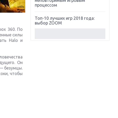
неповторимым игровым
процессом
Топ-10 лучших игр 2018 года:
выбор ZOOM
ox 360. По
енные силы
Обзор Red Dead Redemption 2:
ать Halo и
действительно игра года?
Первый в России обзор игры
еловечества
Starlink: Battle For Atlas
дущего. Он
 — безумцы.
Обзор игры Forza Horizon 4:
соки, чтобы
вершина эволюции
Две важных новинки для
консолей: Spider-Man и Divinity
Original Sin 2
Три крупных релиза для
гибридной консоли Switch