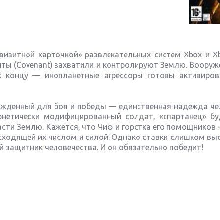
визитной карточкой» развлекательных систем Xbox и Xb
ты (Covenant) захватили и контролируют Землю. Вооруж
 концу — инопланетные агрессоры готовы активиров
 рожденный для боя и победы — единственная надежда ч
рнетически модифицированный солдат, «спартанец» бу
асти Землю. Кажется, что Чиф и горстка его помощников
осходящей их числом и силой. Однако ставки слишком вы
й защитник человечества. И он обязательно победит!