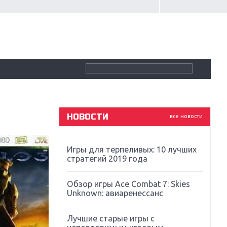
Крупнейшие релизы мая: Nintendo,
Microsoft и Sony
Новинки для Nintendo Switch:
Labo, South Park и ремастер Dark
Souls
God Of War: тотальный
перезапуск серии
НОВОСТИ
все новости
Far Cry 5: хвалить нельзя ругать
Игры для терпеливых: 10 лучших
стратегий 2019 года
Обзор игры Ace Combat 7: Skies
Unknown: авиаренессанс
Лучшие старые игры с