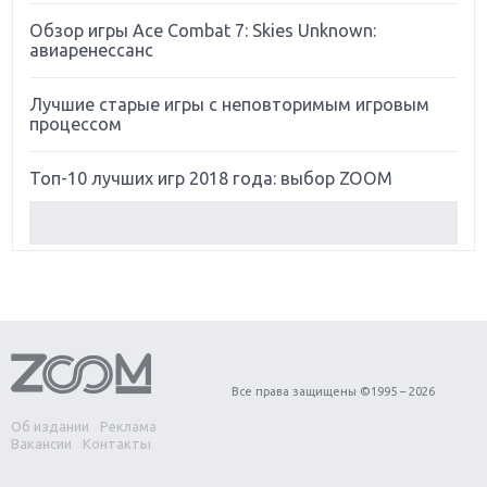
Обзор игры Ace Combat 7: Skies Unknown:
авиаренессанс
Лучшие старые игры с неповторимым игровым
процессом
Топ-10 лучших игр 2018 года: выбор ZOOM
Обзор Red Dead Redemption 2: действительно
игра года?
Первый в России обзор игры Starlink: Battle For
Atlas
Обзор игры Forza Horizon 4: вершина эволюции
Все права защищены ©1995 – 2026
Об издании
Реклама
Две важных новинки для консолей: Spider-Man и
Вакансии
Контакты
Divinity Original Sin 2