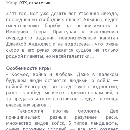
Жанр:
RTS
,
стратегия
2741 год. Вот уже десять лет Утренняя Звезда,
последняя из свободных планет Альянса, ведет
ожесточенную борьбу за независимость с
Империей Терра. Приступая к выполнению
очередного задания, новоиспеченный капитан
Джейкоб Анджелес и не подозревал, что очень
скоро в его руках окажется судьба не только
родной планеты, но и всей галактики…
Особенности игры
- Космос, война и любовь. Даже в далеком
будущем люди остаются людьми, а война —
войной. Благородство соседствует с подлостью,
радость побед сменяется горечью поражений, а
за предательством союзников следует помощь
вчерашних врагов…
- Технология против биологии. Две
принципиально разные разумные расы,
множество видов войск, 5 типов ландшафта,
смена погодных условий — все это создает