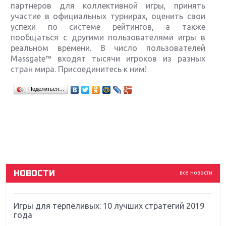
партнеров для коллективной игры, принять
участие в официальных турнирах, оценить свои
успехи по системе рейтингов, а также
пообщаться с другими пользователями игры в
реальном времени. В число пользователей
Massgate™ входят тысячи игроков из разных
стран мира. Присоединитесь к ним!
Крупнейшие релизы мая: Nintendo, Microsoft и
Поделиться…
Sony
Новинки для Nintendo Switch: Labo, South Park и
ремастер Dark Souls
God Of War: тотальный перезапуск серии
НОВОСТИ
все новости
Far Cry 5: хвалить нельзя ругать
Игры для терпеливых: 10 лучших стратегий 2019
года