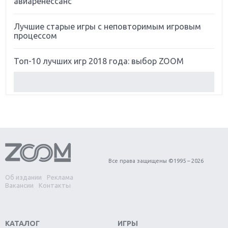
авиаренессанс
Лучшие старые игры с неповторимым игровым
процессом
Топ-10 лучших игр 2018 года: выбор ZOOM
Обзор Red Dead Redemption 2: действительно
игра года?
Первый в России обзор игры Starlink: Battle For
Atlas
Обзор игры Forza Horizon 4: вершина эволюции
Все права защищены ©1995 – 2026
Об издании
Реклама
Две важных новинки для консолей: Spider-Man и
Вакансии
Контакты
Divinity Original Sin 2
Три крупных релиза для гибридной консоли
КАТАЛОГ
ИГРЫ
Switch