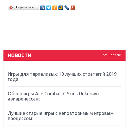
Крупнейшие релизы мая: Nintendo, Microsoft и
Поделиться…
Sony
Новинки для Nintendo Switch: Labo, South Park и
ремастер Dark Souls
God Of War: тотальный перезапуск серии
НОВОСТИ
все новости
Far Cry 5: хвалить нельзя ругать
Игры для терпеливых: 10 лучших стратегий 2019
года
Обзор игры Ace Combat 7: Skies Unknown:
авиаренессанс
Лучшие старые игры с неповторимым игровым
процессом