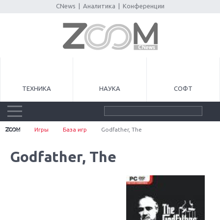
CNews
|
Аналитика
|
Конференции
ТЕХНИКА
НАУКА
СОФТ
Игры
База игр
Godfather, The
Godfather, The