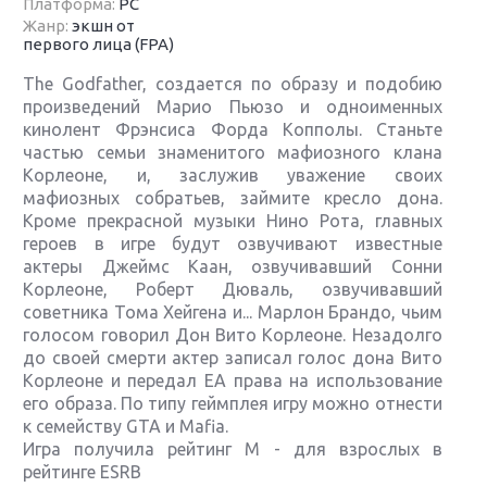
Платформа:
PC
Жанр:
экшн от
первого лица (FPA)
The Godfather, создается по образу и подобию
произведений Марио Пьюзо и одноименных
кинолент Фрэнсиса Форда Копполы. Cтаньте
частью семьи знаменитого мафиозного клана
Корлеоне, и, заслужив уважение своих
мафиозных собратьев, займите кресло дона.
Кроме прекрасной музыки Нино Рота, главных
героев в игре будут озвучивают известные
актеры Джеймс Каан, озвучивавший Сонни
Корлеоне, Роберт Дюваль, озвучивавший
советника Тома Хейгена и... Марлон Брандо, чьим
голосом говорил Дон Вито Корлеоне. Незадолго
до своей смерти актер записал голос дона Вито
Корлеоне и передал ЕА права на использование
его образа. По типу геймплея игру можно отнести
к семейству GTA и Mafia.
Игра получила рейтинг M - для взрослых в
рейтинге ESRB