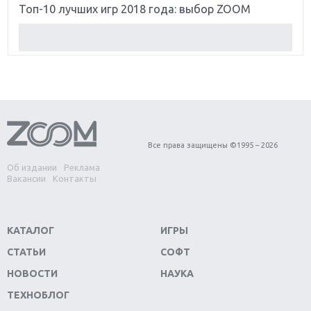
Топ-10 лучших игр 2018 года: выбор ZOOM
Обзор Red Dead Redemption 2: действительно
игра года?
Первый в России обзор игры Starlink: Battle For
Atlas
Обзор игры Forza Horizon 4: вершина эволюции
Все права защищены ©1995 – 2026
Об издании
Реклама
Две важных новинки для консолей: Spider-Man и
Вакансии
Контакты
Divinity Original Sin 2
Три крупных релиза для гибридной консоли
КАТАЛОГ
ИГРЫ
Switch
СТАТЬИ
СОФТ
Обзор игры The Crew 2: покорение Америки
НОВОСТИ
НАУКА
ТЕХНОБЛОГ
Важнейшие анонсы E3 2018