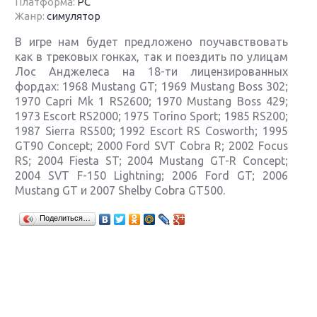
Платформа:
PC
Жанр:
симулятор
В игре нам будет предложено поучавствовать
как в трековых гонках, так и поездить по улицам
Лос Анджелеса на 18-ти лицензированных
фордах: 1968 Mustang GT; 1969 Mustang Boss 302;
1970 Capri Mk 1 RS2600; 1970 Mustang Boss 429;
1973 Escort RS2000; 1975 Torino Sport; 1985 RS200;
1987 Sierra RS500; 1992 Escort RS Cosworth; 1995
GT90 Concept; 2000 Ford SVT Cobra R; 2002 Focus
RS; 2004 Fiesta ST; 2004 Mustang GT-R Concept;
2004 SVT F-150 Lightning; 2006 Ford GT; 2006
Mustang GT и 2007 Shelby Cobra GT500.
Крупнейшие релизы мая: Nintendo, Microsoft и
Поделиться…
Sony
Новинки для Nintendo Switch: Labo, South Park и
ремастер Dark Souls
God Of War: тотальный перезапуск серии