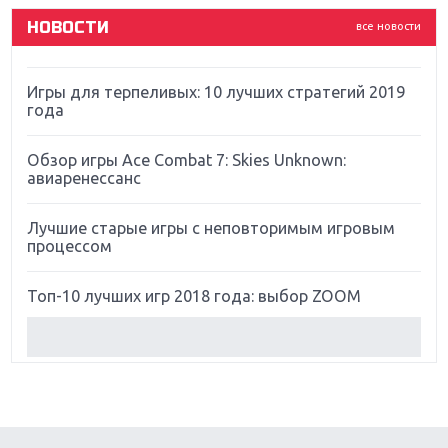
НОВОСТИ
все новости
Far Cry 5: хвалить нельзя ругать
Игры для терпеливых: 10 лучших стратегий 2019
года
Обзор игры Ace Combat 7: Skies Unknown:
авиаренессанс
Лучшие старые игры с неповторимым игровым
процессом
Топ-10 лучших игр 2018 года: выбор ZOOM
Обзор Red Dead Redemption 2: действительно
игра года?
Первый в России обзор игры Starlink: Battle For
Atlas