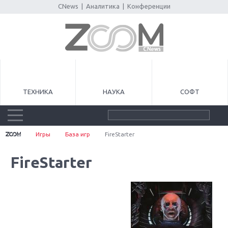
CNews
|
Аналитика
|
Конференции
ТЕХНИКА
НАУКА
СОФТ
Игры
База игр
FireStarter
FireStarter