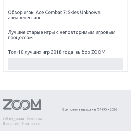
Обзор игры Ace Combat 7: Skies Unknown:
авиаренессанс
Лучшие старые игры с неповторимым игровым
процессом
Топ-10 лучших игр 2018 года: выбор ZOOM
Обзор Red Dead Redemption 2: действительно
игра года?
Первый в России обзор игры Starlink: Battle For
Atlas
Обзор игры Forza Horizon 4: вершина эволюции
Все права защищены ©1995 – 2026
Об издании
Реклама
Две важных новинки для консолей: Spider-Man и
Вакансии
Контакты
Divinity Original Sin 2