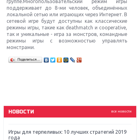
группе.Многопользовательский режим игры
поддерживает до 8-ми человек, объединённых
локальной сетью или играющих через Интернет. В
сетевой игре будут доступны как классические
режимы игры, такие как deathmatch и cooperative,
так и уникальные - игра за монстров, командные
режимы игры с возможностью управлять
монстрами.
Крупнейшие релизы мая: Nintendo, Microsoft и
Поделиться…
Sony
Новинки для Nintendo Switch: Labo, South Park и
ремастер Dark Souls
God Of War: тотальный перезапуск серии
НОВОСТИ
все новости
Far Cry 5: хвалить нельзя ругать
Игры для терпеливых: 10 лучших стратегий 2019
года