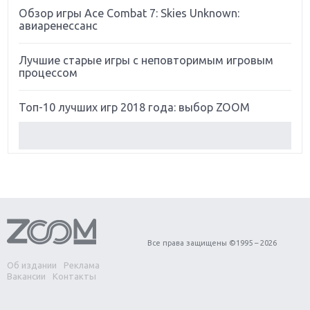
Обзор игры Ace Combat 7: Skies Unknown:
авиаренессанс
Лучшие старые игры с неповторимым игровым
процессом
Топ-10 лучших игр 2018 года: выбор ZOOM
Обзор Red Dead Redemption 2: действительно
игра года?
Первый в России обзор игры Starlink: Battle For
Atlas
Обзор игры Forza Horizon 4: вершина эволюции
Все права защищены ©1995 – 2026
Об издании
Реклама
Две важных новинки для консолей: Spider-Man и
Вакансии
Контакты
Divinity Original Sin 2