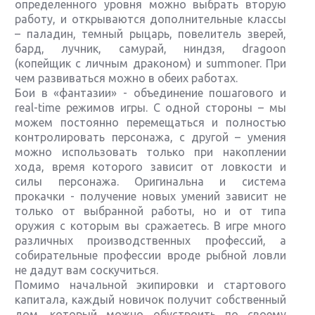
определенного уровня можно выбрать вторую
работу, и открываются дополнительные классы
– паладин, темный рыцарь, повелитель зверей,
бард, лучник, самурай, ниндзя, dragoon
(копейщик с личным драконом) и summoner. При
чем развиваться можно в обеих работах.
Бои в «фантазии» - объединение пошагового и
real-time режимов игры. С одной стороны – мы
можем постоянно перемещаться и полностью
контролировать персонажа, с другой – умения
можно использовать только при накоплении
хода, время которого зависит от ловкости и
силы персонажа. Оригинальна и система
прокачки - получение новых умений зависит не
только от выбранной работы, но и от типа
оружия с которым вы сражаетесь. В игре много
различных производственных профессий, а
собирательные профессии вроде рыбной ловли
не дадут вам соскучиться.
Помимо начальной экипировки и стартового
капитала, каждый новичок получит собственный
дом, который можно обустроить по своему