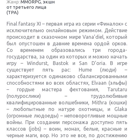
Жанр:
MMORPG
,
экшн
от третьего лица
(TPA)
Final fantasy XI – первая игра из серии «Финалок» с
исключительно онлайновым режимом. Действие
происходит в сказочном мире Vana’diel, который
был опустошен в давние времена ордой орков.
Со временем образовались три города-
государства, за один из которых и можно начать
игру – Windurst, Bastok и San D’oria. В игре
существует пять рас: Hume (люди) –
характеризуется одинаково сбалансированными
способностями во всех областях, Elvaan (эльфы)
– гордые мастера фехтования, Tarutaru
(полурослики) – трудолюбивые
квалифицированные волшебники, Mithra (кошки)
– любопытные по натуре охотницы, и Glaka
(огромные людоеды) – неповоротливые мощные
войны. При создании персонажа доступно пять
классов (jobs) – воин, монах, белые, красные и
черные маги, вор. Но это не все, по достижению