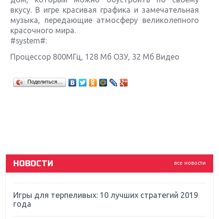
вкусу. В игре красивая графика и замечательная
музыка, передающие атмосферу великолепного
красочного мира.
#system#:
Процессор 800МГц, 128 Мб ОЗУ, 32 Мб Видео
Крупнейшие релизы мая: Nintendo, Microsoft и
Поделиться…
Sony
Новинки для Nintendo Switch: Labo, South Park и
ремастер Dark Souls
God Of War: тотальный перезапуск серии
НОВОСТИ
все новости
Far Cry 5: хвалить нельзя ругать
Игры для терпеливых: 10 лучших стратегий 2019
года